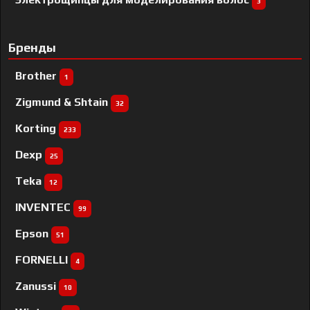
3
Бренды
Brother
1
Zigmund & Shtain
32
Korting
233
Dexp
25
Teka
12
INVENTEC
99
Epson
51
FORNELLI
4
Zanussi
10