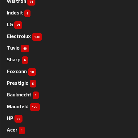
Wistron
91
Indesit
6
LG
79
Electrolux
138
Tuvio
40
Sharp
6
Foxconn
18
Prestigio
5
Bauknecht
1
Maunfeld
122
HP
89
Acer
1