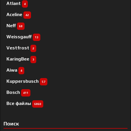
Atlant
4
Aceline
42
Neff
68
Weissgauff
13
Vestfrost
2
KaringBee
3
Aiwa
4
Kuppersbusch
57
Bosch
411
Все файлы
6860
Поиск