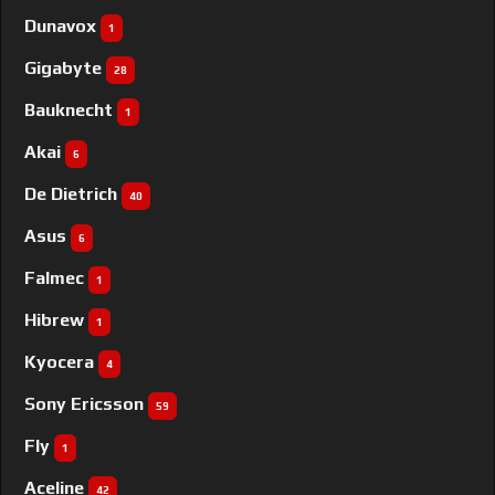
Dunavox
1
Gigabyte
28
Bauknecht
1
Akai
6
De Dietrich
40
Asus
6
Falmec
1
Hibrew
1
Kyocera
4
Sony Ericsson
59
Fly
1
Aceline
42