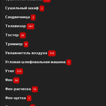
Сушильный шкаф
1
Сэндвичница
3
Телевизор
107
Тостер
25
Триммер
8
Увлажнитель воздуха
119
Угловая шлифовальная машина
1
Утюг
117
Фен
54
Фен-расческа
15
Фен-щетка
1