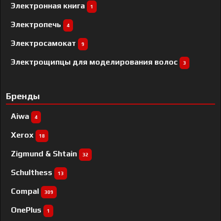
Электронная книга
1
Электропечь
4
Электросамокат
9
Электрощипцы для моделирования волос
3
Бренды
Aiwa
4
Xerox
18
Zigmund & Shtain
32
Schulthess
13
Compal
309
OnePlus
1