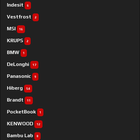
Indesit
6
Vestfrost
2
MSI
16
KRUPS
2
BMW
1
DeLonghi
17
Panasonic
9
Hiberg
54
Brandt
11
PocketBook
1
KENWOOD
12
Bambu Lab
8