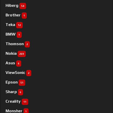
Hiberg
54
Brother
1
Teka
12
BMW
1
Thomson
2
Nokia
269
Asus
6
ViewSonic
2
Epson
51
Sharp
6
Creality
11
Monsher
1