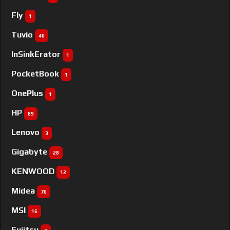
Fly
1
Tuvio
40
InSinkErator
1
PocketBook
1
OnePlus
1
HP
89
Lenovo
3
Gigabyte
28
KENWOOD
12
Midea
76
MSI
16
Fujitsu