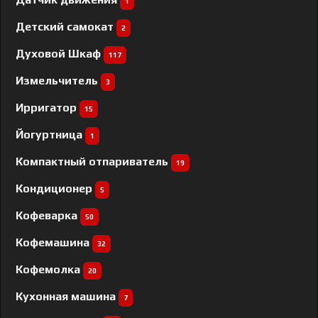
1
Детский самокат
2
Духовой Шкаф
117
Измельчитель
3
Ирригатор
15
Йогуртница
1
Компактный отпариватель
19
Кондиционер
5
Кофеварка
50
Кофемашина
32
Кофемолка
20
Кухонная машина
7