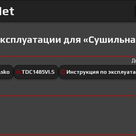
Net
эксплуатации для «Сушильн
Д
Asko
TDC1485VI.S
Инструкция по эксплуат