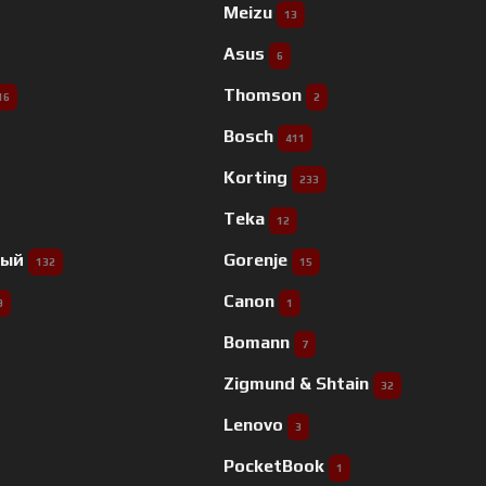
Meizu
13
Asus
6
Thomson
16
2
Bosch
411
Korting
233
Teka
12
ный
Gorenje
132
15
Canon
9
1
Bomann
7
Zigmund & Shtain
32
Lenovo
3
PocketBook
1