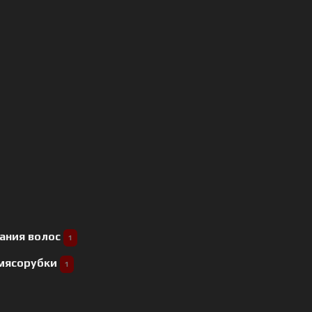
ания волос
1
 мясорубки
1