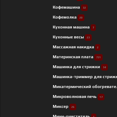
Кофемашина
32
Кофемолка
20
Кухонная машина
7
Кухонные весы
23
Массажная накидка
2
Материнская плата
731
Машинка для стрижки
34
Машинка-триммер для стриж
Микатермический обогреват
Микроволновая печь
17
Миксер
26
Мини-очиститель
1