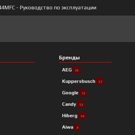
44MFC - Руководство по эксплуатации
Бренды
AEG
26
Kuppersbusch
57
Google
12
Candy
53
Hiberg
54
Aiwa
4