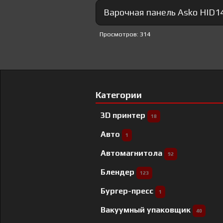
Варочная панель Asko HID1
Просмотров: 314
Категории
3D принтер
18
Авто
1
Автомагнитола
92
Блендер
123
Бургер-пресс
1
Вакуумный упаковщик
40