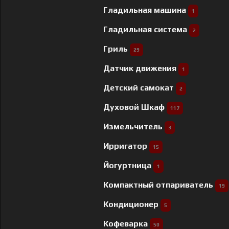
Гладильная машина
1
Гладильная система
2
Гриль
29
Датчик движения
1
Детский самокат
2
Духовой Шкаф
117
Измельчитель
3
Ирригатор
15
Йогуртница
1
Компактный отпариватель
19
Кондиционер
5
Кофеварка
50