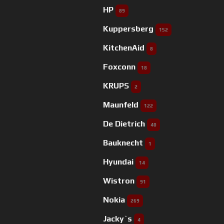
HP
89
Kuppersberg
152
KitchenAid
8
Foxconn
18
KRUPS
2
Maunfeld
122
De Dietrich
40
Bauknecht
1
Hyundai
14
Wistron
91
Nokia
269
Jacky`s
4