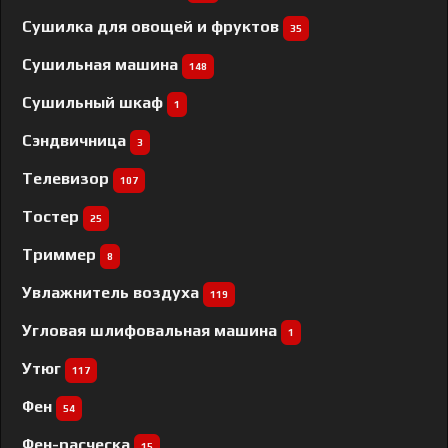
Сушилка для овощей и фруктов
35
Сушильная машина
148
Сушильный шкаф
1
Сэндвичница
3
Телевизор
107
Тостер
25
Триммер
8
Увлажнитель воздуха
119
Угловая шлифовальная машина
1
Утюг
117
Фен
54
Фен-расческа
15