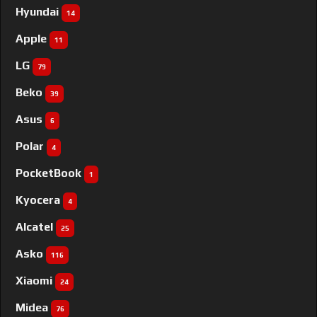
Hyundai
14
Apple
11
LG
79
Beko
39
Asus
6
Polar
4
PocketBook
1
Kyocera
4
Alcatel
25
Asko
116
Xiaomi
24
Midea
76