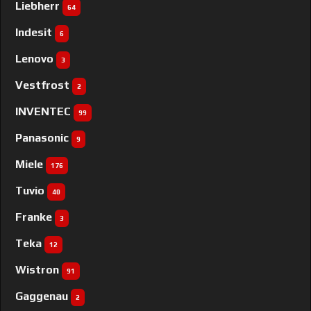
Liebherr
64
Indesit
6
Lenovo
3
Vestfrost
2
INVENTEC
99
Panasonic
9
Miele
176
Tuvio
40
Franke
3
Teka
12
Wistron
91
Gaggenau
2