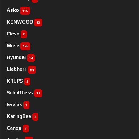
Asko
116
KENWOOD
12
Clevo
2
Miele
176
Hyundai
14
Liebherr
64
KRUPS
2
Schulthess
13
Evelux
1
KaringBee
3
Canon
1