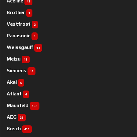
Aceline
42
Brother
1
Vestfrost
2
Panasonic
9
Weissgauff
13
Meizu
13
Siemens
94
Akai
6
Atlant
4
Maunfeld
122
AEG
26
Bosch
411