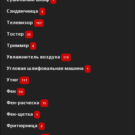
1
Сэндвичница
3
Телевизор
107
Тостер
25
Триммер
8
Увлажнитель воздуха
119
Угловая шлифовальная машина
1
Утюг
117
Фен
54
Фен-расческа
15
Фен-щетка
1
Фритюрница
2