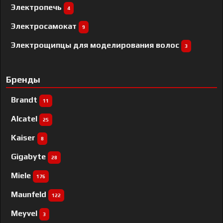
Электропечь
4
Электросамокат
9
Электрощипцы для моделирования волос
3
Бренды
Brandt
11
Alcatel
25
Kaiser
8
Gigabyte
28
Miele
176
Maunfeld
122
Meyvel
3