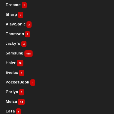
Dreame
1
Sharp
6
ViewSonic
2
Thomson
2
Jacky`s
4
Samsung
435
Haier
28
Evelux
1
PocketBook
1
Garlyn
1
Meizu
13
Cata
1