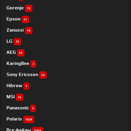
Gorenje
15
Epson
51
Zanussi
10
LG
79
AEG
26
KaringBee
3
Sony Ericsson
59
Hibrew
1
MSI
16
Panasonic
9
Polaris
1828
Все файлы
6860