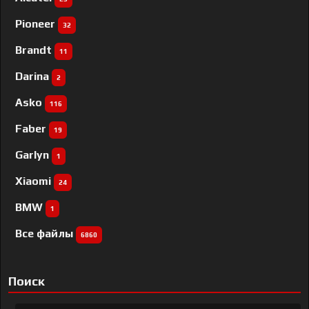
Pioneer
32
Brandt
11
Darina
2
Asko
116
Faber
19
Garlyn
1
Xiaomi
24
BMW
1
Все файлы
6860
Поиск