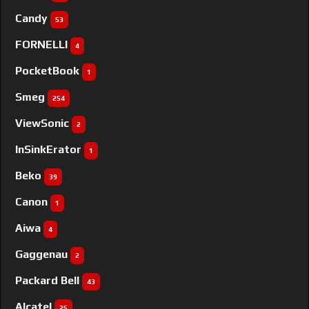
Candy
53
FORNELLI
4
PocketBook
1
Smeg
254
ViewSonic
2
InSinkErator
1
Beko
39
Canon
1
Aiwa
4
Gaggenau
2
Packard Bell
43
Alcatel
25