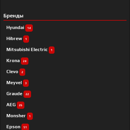
Бренды
Hyundai
14
Hibrew
1
Mitsubishi Electric
1
Krona
24
Clevo
2
Meyvel
3
Graude
22
AEG
26
Monsher
1
Epson
51