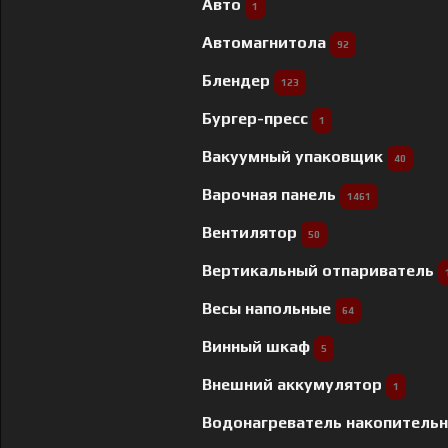
Авто
1
Автомагнитола
92
Блендер
123
Бургер-пресс
1
Вакуумный упаковщик
40
Варочная панель
1461
Вентилятор
50
Вертикальный отпариватель
Весы напольные
64
Винный шкаф
5
Внешний аккумулятор
1
Водонагреватель накопитель