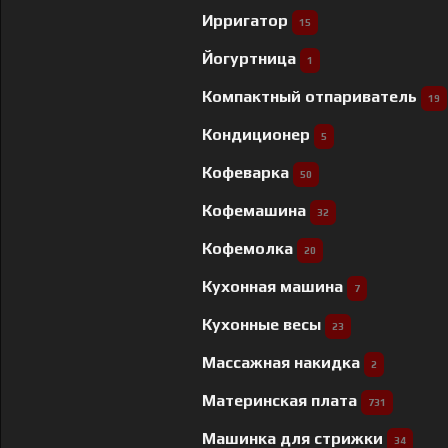
Ирригатор
15
Йогуртница
1
Компактный отпариватель
19
Кондиционер
5
Кофеварка
50
Кофемашина
32
Кофемолка
20
Кухонная машина
7
Кухонные весы
23
Массажная накидка
2
Материнская плата
731
Машинка для стрижки
34