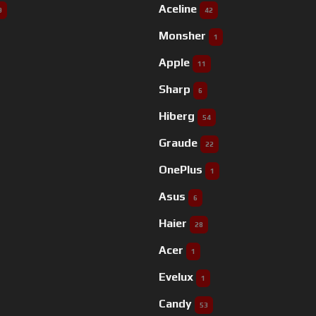
Aceline
9
42
Monsher
1
Apple
11
Sharp
6
Hiberg
54
Graude
22
OnePlus
1
Asus
6
Haier
28
Acer
1
Evelux
1
Candy
53