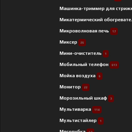
Машинка-триммер для стриж
Микатермический обогреват
Микроволновая печь
17
Миксер
26
Мини-очиститель
1
Мобильный телефон
613
Мойка воздуха
6
Монитор
22
Морозильный шкаф
3
Мультиварка
114
Мультистайлер
1
Мясорубка