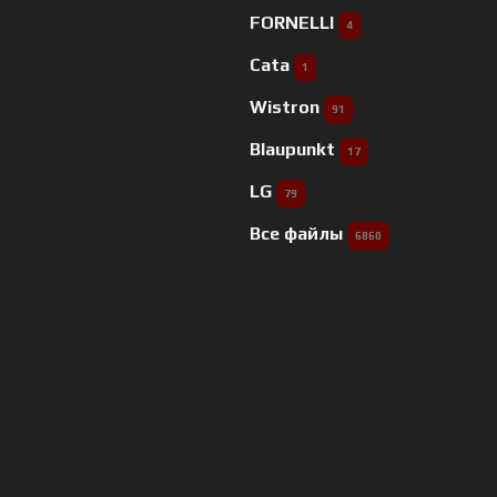
FORNELLI
4
Cata
1
Wistron
91
Blaupunkt
17
LG
79
Все файлы
6860