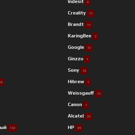
Indesit
6
Creality
11
Brandt
11
KaringBee
3
Google
12
Ginzzu
1
Sony
34
Hibrew
16
1
Weissgauff
13
Canon
1
Alcatel
25
ный
HP
132
89