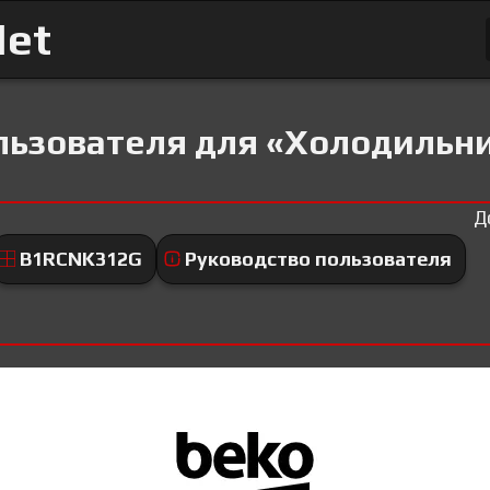
Net
льзователя для «Холодильн
Д
B1RCNK312G
Руководство пользователя