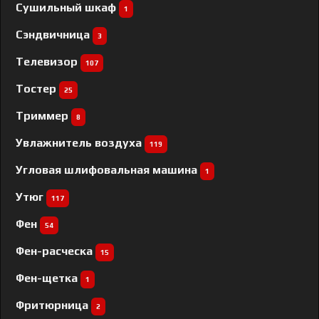
Сушильный шкаф
1
Сэндвичница
3
Телевизор
107
Тостер
25
Триммер
8
Увлажнитель воздуха
119
Угловая шлифовальная машина
1
Утюг
117
Фен
54
Фен-расческа
15
Фен-щетка
1
Фритюрница
2