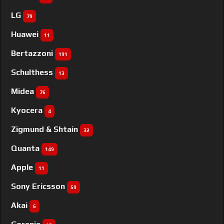
LG
79
Huawei
11
Bertazzoni
191
Schulthess
13
Midea
76
Kyocera
4
Zigmund & Shtain
32
Quanta
149
Apple
11
Sony Ericsson
59
Akai
6