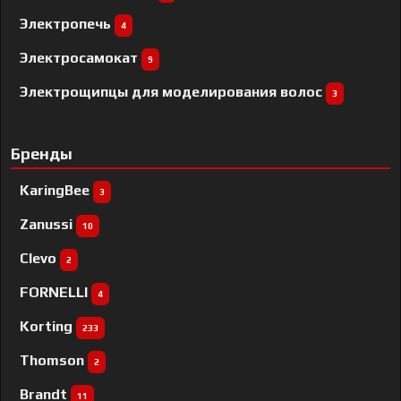
Электропечь
4
Электросамокат
9
Электрощипцы для моделирования волос
3
Бренды
KaringBee
3
Zanussi
10
Clevo
2
FORNELLI
4
Korting
233
Thomson
2
Brandt
11