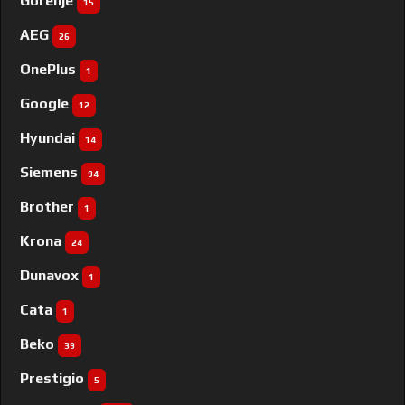
Gorenje
15
AEG
26
OnePlus
1
Google
12
Hyundai
14
Siemens
94
Brother
1
Krona
24
Dunavox
1
Cata
1
Beko
39
Prestigio
5