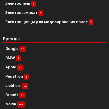
Электропечь
4
Электросамокат
9
Электрощипцы для моделирования волос
3
Бренды
Google
12
BMW
1
Apple
11
Pegatron
8
Liebherr
64
Brandt
11
Nokia
269