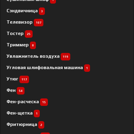
Сэндвичница
3
Телевизор
107
Тостер
25
Триммер
8
Увлажнитель воздуха
119
Угловая шлифовальная машина
1
Утюг
117
Фен
54
Фен-расческа
15
Фен-щетка
1
Фритюрница
2