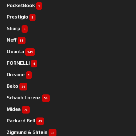
PocketBook
1
Prestigio
5
Sharp
6
Neff
68
Quanta
149
FORNELLI
4
Dreame
1
Beko
39
Schaub Lorenz
56
Midea
76
Packard Bell
43
Zigmund & Shtain
32