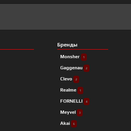
Бренды
Monsher
1
Gaggenau
2
Clevo
2
Realme
1
FORNELLI
4
Meyvel
3
Akai
6