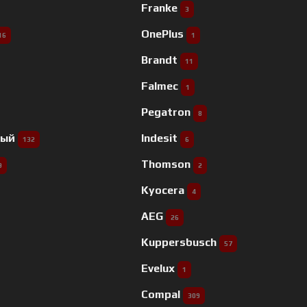
Franke
3
OnePlus
16
1
Brandt
11
Falmec
1
Pegatron
8
ный
Indesit
132
6
Thomson
9
2
Kyocera
4
AEG
26
Kuppersbusch
57
Evelux
1
Compal
309