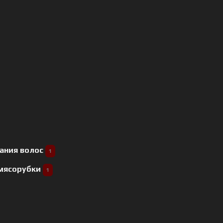
ания волос
1
 мясорубки
1