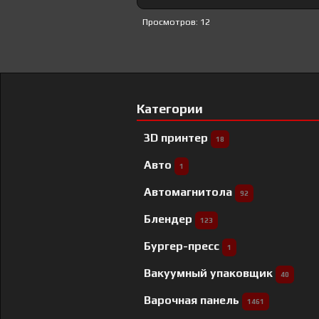
Просмотров: 12
Категории
3D принтер
18
Авто
1
Автомагнитола
92
Блендер
123
Бургер-пресс
1
Вакуумный упаковщик
40
Варочная панель
1461