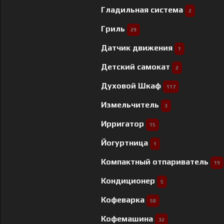
Гладильная система
2
Гриль
29
Датчик движения
1
Детский самокат
2
Духовой Шкаф
117
Измельчитель
3
Ирригатор
15
Йогуртница
1
Компактный отпариватель
19
Кондиционер
5
Кофеварка
50
Кофемашина
32