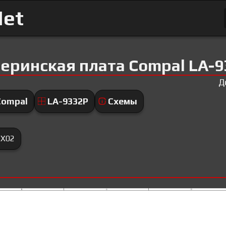
Net
еринская плата Compal LA-
Д
Compal
LA-9332P
Схемы
 X02