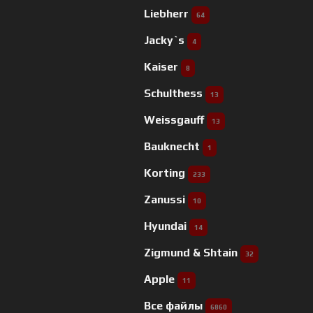
Liebherr
64
Jacky`s
4
Kaiser
8
Schulthess
13
Weissgauff
13
Bauknecht
1
Korting
233
Zanussi
10
Hyundai
14
Zigmund & Shtain
32
Apple
11
Все файлы
6860