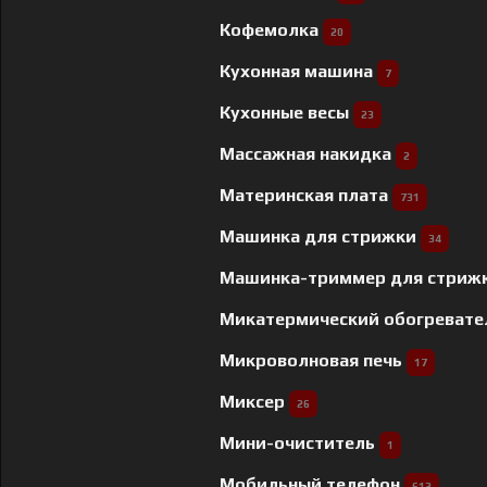
Кофемолка
20
Кухонная машина
7
Кухонные весы
23
Массажная накидка
2
Материнская плата
731
Машинка для стрижки
34
Машинка-триммер для стриж
Микатермический обогреват
Микроволновая печь
17
Миксер
26
Мини-очиститель
1
Мобильный телефон
613