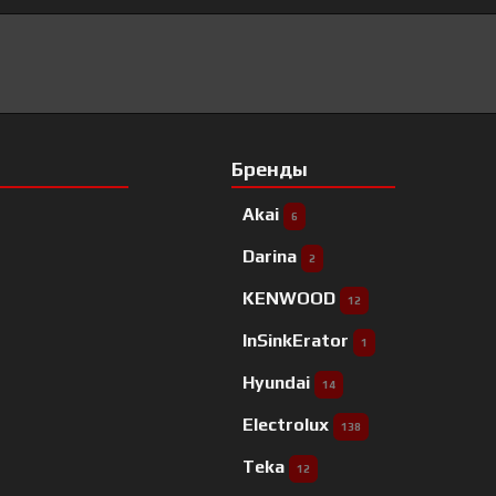
Бренды
Akai
6
Darina
2
KENWOOD
12
InSinkErator
1
Hyundai
14
Electrolux
138
Teka
12