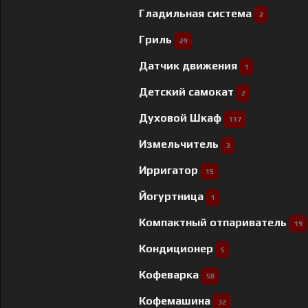
Гладильная система
2
Гриль
29
Датчик движения
1
Детский самокат
2
Духовой Шкаф
117
Измельчитель
3
Ирригатор
15
Йогуртница
1
Компактный отпариватель
19
Кондиционер
5
Кофеварка
50
Кофемашина
32