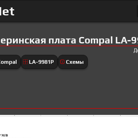
Net
еринская плата Compal LA-
Д
Compal
LA-9981P
Схемы