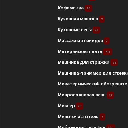
Кофемолка
20
Кухонная машина
7
Кухонные весы
23
Массажная накидка
2
Материнская плата
731
Машинка для стрижки
34
Машинка-триммер для стриж
Микатермический обогреват
Микроволновая печь
17
Миксер
26
Мини-очиститель
1
Мобильный телефон
613