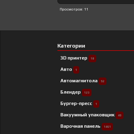
Просмотров: 11
Категории
3D принтер
18
Авто
1
Автомагнитола
92
Блендер
123
Бургер-пресс
1
Вакуумный упаковщик
40
Варочная панель
1461