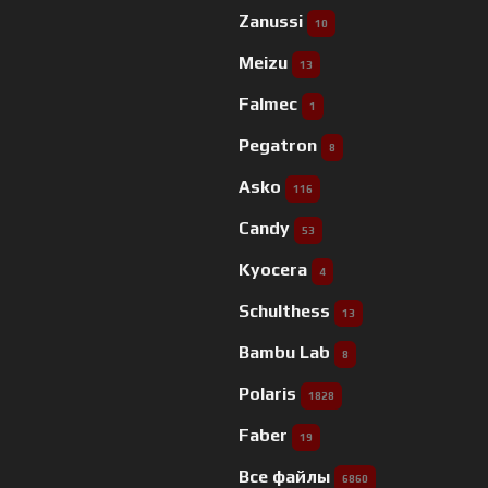
Zanussi
10
Meizu
13
Falmec
1
Pegatron
8
Asko
116
Candy
53
Kyocera
4
Schulthess
13
Bambu Lab
8
Polaris
1828
Faber
19
Все файлы
6860