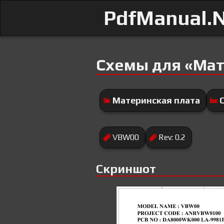
PdfManual.
Схемы для «Мат
Материнская плата
VBW00
Rev: 0.2
Скриншот