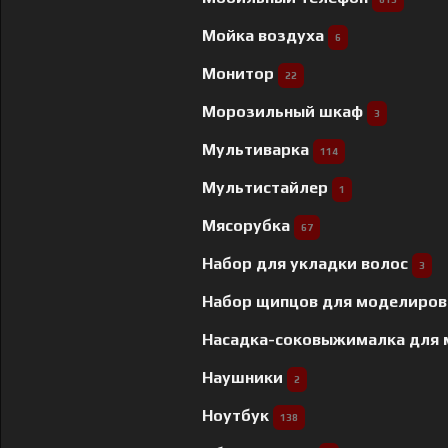
Мойка воздуха
6
Монитор
22
Морозильный шкаф
3
Мультиварка
114
Мультистайлер
1
Мясорубка
67
Набор для укладки волос
3
Набор щипцов для моделиров
Насадка-соковыжималка для
Наушники
2
Ноутбук
138