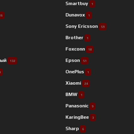
Smartbuy
1
Dunavox
16
1
Sony Ericsson
59
Brother
1
Foxconn
18
ный
Epson
132
51
OnePlus
9
1
Xiaomi
24
BMW
1
Panasonic
9
KaringBee
3
Sharp
6