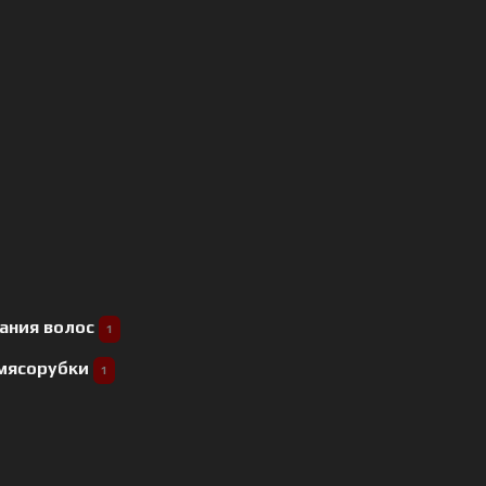
ания волос
1
 мясорубки
1