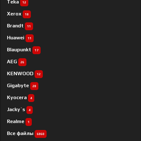
Teka
12
Xerox
18
Brandt
11
Huawei
11
Blaupunkt
17
AEG
26
KENWOOD
12
Gigabyte
28
Kyocera
4
Jacky`s
4
Realme
1
Все файлы
6860