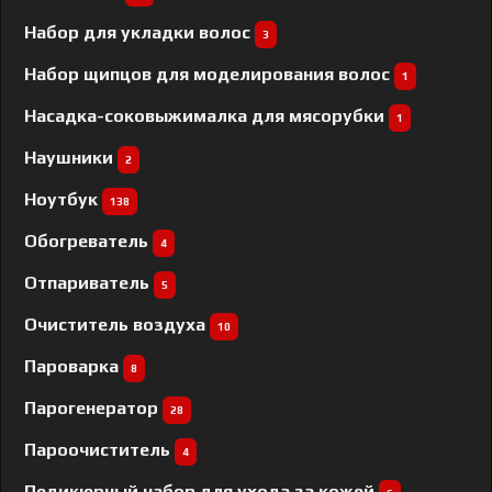
Набор для укладки волос
3
Набор щипцов для моделирования волос
1
Насадка-соковыжималка для мясорубки
1
Наушники
2
Ноутбук
138
Обогреватель
4
Отпариватель
5
Очиститель воздуха
10
Пароварка
8
Парогенератор
28
Пароочиститель
4
Педикюрный набор для ухода за кожей