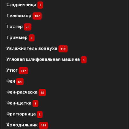
Сэндвичница
3
Телевизор
107
Тостер
25
Триммер
8
Увлажнитель воздуха
119
Угловая шлифовальная машина
1
Утюг
117
Фен
54
Фен-расческа
15
Фен-щетка
1
Фритюрница
2
Холодильник
189