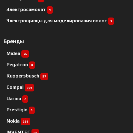
Электросамокат
9
Электрощипцы для моделирования волос
3
Бренды
Midea
76
Pegatron
8
Kuppersbusch
57
Compal
309
Darina
2
Prestigio
5
Nokia
269
INVENTEC
99