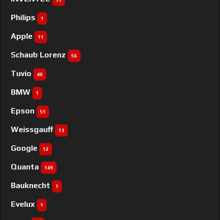
Philips
1
Apple
11
Schaub Lorenz
56
Tuvio
40
BMW
1
Epson
51
Weissgauff
13
Google
12
Quanta
149
Bauknecht
1
Evelux
1