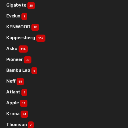
Gigabyte
28
Evelux
1
KENWOOD
12
Kuppersberg
152
Asko
116
Pioneer
32
Bambu Lab
8
Neff
68
Atlant
4
Apple
11
Krona
24
Thomson
2