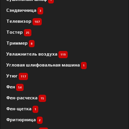
Сэндвичница
3
Телевизор
107
Тостер
25
Триммер
8
Увлажнитель воздуха
119
Угловая шлифовальная машина
1
Утюг
117
Фен
54
Фен-расческа
15
Фен-щетка
1
Фритюрница
2