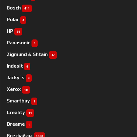
Bosch
411
Polar
4
HP
89
Panasonic
9
Zigmund & Shtain
32
Indesit
6
Jacky`s
4
Xerox
18
Smartbuy
1
Creality
11
Dreame
1
Все файлы
6860