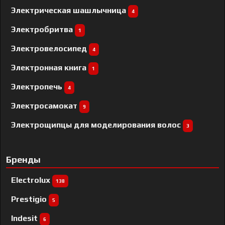
Электрическая шашлычница
4
Электробритва
1
Электровелосипед
4
Электронная книга
1
Электропечь
4
Электросамокат
9
Электрощипцы для моделирования волос
3
Бренды
Electrolux
138
Prestigio
5
Indesit
6