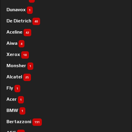
Dunavox
1
De Dietrich
40
Aceline
42
Aiwa
4
Xerox
18
Monsher
1
Alcatel
25
Fly
1
Acer
1
BMW
1
Bertazzoni
191