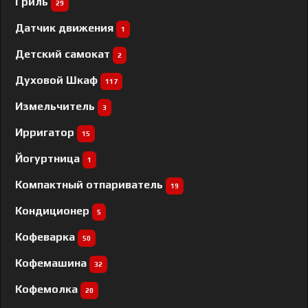
Гриль
29
Датчик движения
1
Детский самокат
2
Духовой Шкаф
117
Измельчитель
3
Ирригатор
15
Йогуртница
1
Компактный отпариватель
19
Кондиционер
5
Кофеварка
50
Кофемашина
32
Кофемолка
20