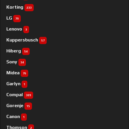
Korting
233
LG
79
Lenovo
3
Kuppersbusch
57
Hiberg
54
Sony
34
Midea
76
Garlyn
1
Compal
309
Gorenje
15
Canon
1
Thomson
2