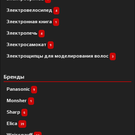
Электровелосипед
4
Электронная книга
1
Электропечь
4
Электросамокат
9
Электрощипцы для моделирования волос
3
Бренды
Panasonic
9
Monsher
1
Sharp
6
Elica
39
Weissgauff