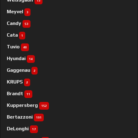
13
Meyvel
3
Candy
53
Cata
1
Tuvio
40
Hyundai
14
Gaggenau
2
KRUPS
2
Brandt
11
Kuppersberg
152
Bertazzoni
191
DeLonghi
17