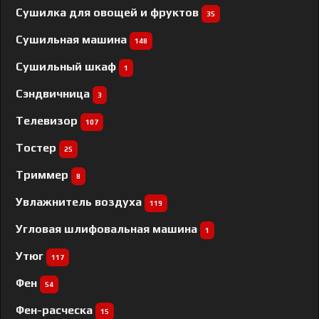
Сушилка для овощей и фруктов
35
Сушильная машина
148
Сушильный шкаф
1
Сэндвичница
3
Телевизор
107
Тостер
25
Триммер
8
Увлажнитель воздуха
119
Угловая шлифовальная машина
1
Утюг
117
Фен
54
Фен-расческа
15