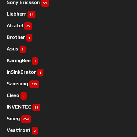
Sony Ericsson
59
Liebherr
64
Alcatel
25
Brother
1
Asus
6
KaringBee
3
InSinkErator
1
Samsung
435
Clevo
2
INVENTEC
99
Smeg
254
Vestfrost
2