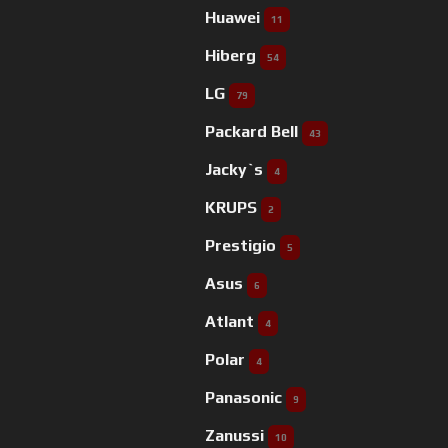
Huawei
11
Hiberg
54
LG
79
Packard Bell
43
Jacky`s
4
KRUPS
2
Prestigio
5
Asus
6
Atlant
4
Polar
4
Panasonic
9
Zanussi
10