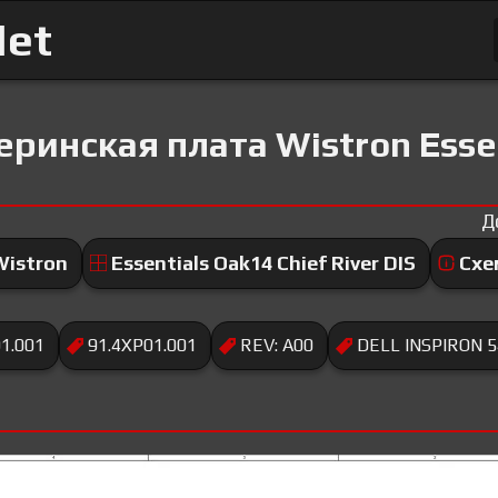
Net
ринская плата Wistron Esse
Д
Wistron
Essentials Oak14 Chief River DIS
Схе
1.001
91.4XP01.001
REV: A00
DELL INSPIRON 5