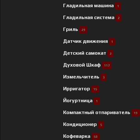
Гладильная машина
1
Гладильная система
2
Гриль
29
Датчик движения
1
Детский самокат
2
Духовой Шкаф
117
Измельчитель
3
Ирригатор
15
Йогуртница
1
Компактный отпариватель
19
Кондиционер
5
Кофеварка
50