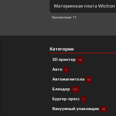
Материнская плата Wistron 
Просмотров: 11
Категории
3D принтер
18
Авто
1
Автомагнитола
92
Блендер
123
Бургер-пресс
1
Вакуумный упаковщик
40