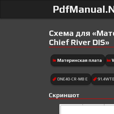
PdfManual.
Схема для «Мате
Chief River DIS»
Материнская плата
DNE40-CR-MB E
91.4WT0
Скриншот