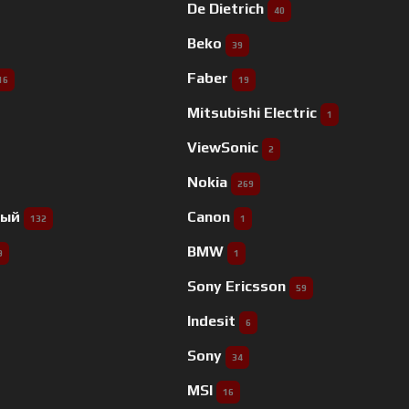
De Dietrich
40
Beko
39
Faber
16
19
Mitsubishi Electric
1
ViewSonic
2
Nokia
269
ный
Canon
132
1
BMW
9
1
Sony Ericsson
59
Indesit
6
Sony
34
MSI
16