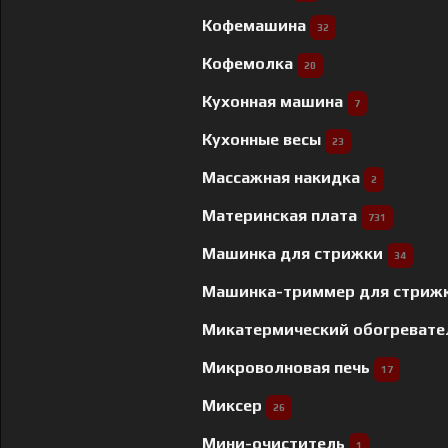
Кофемашина
32
Кофемолка
20
Кухонная машина
7
Кухонные весы
23
Массажная накидка
2
Материнская плата
731
Машинка для стрижки
34
Машинка-триммер для стриж
Микатермический обогреват
Микроволновая печь
17
Миксер
26
Мини-очиститель
1