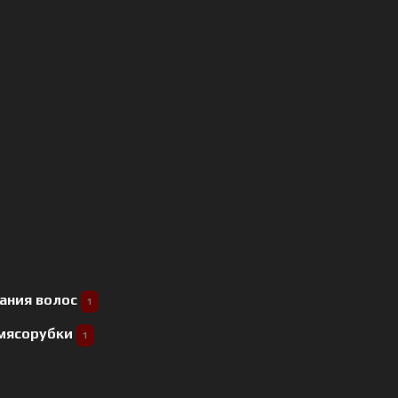
ания волос
1
 мясорубки
1