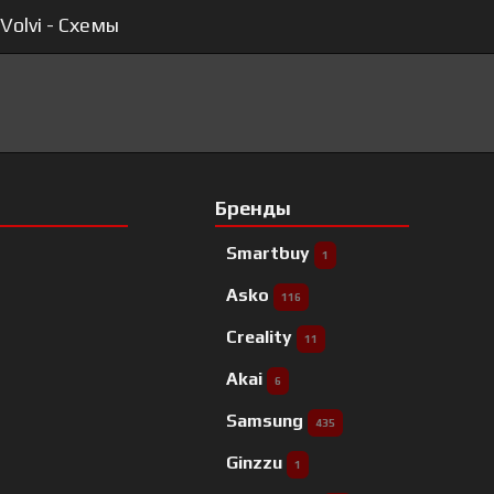
Volvi - Схемы
Бренды
Smartbuy
1
Asko
116
Creality
11
Akai
6
Samsung
435
Ginzzu
1