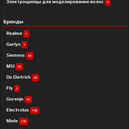
Электрощипцы для моделирования волос
3
Бренды
Realme
1
Garlyn
1
Siemens
94
MSI
16
De Dietrich
40
Fly
1
Gorenje
15
Electrolux
138
Miele
176