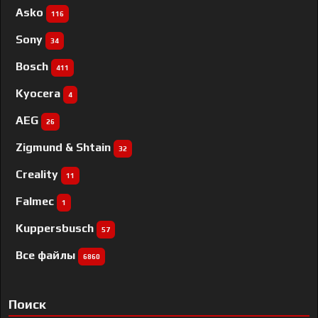
Asko
116
Sony
34
Bosch
411
Kyocera
4
AEG
26
Zigmund & Shtain
32
Creality
11
Falmec
1
Kuppersbusch
57
Все файлы
6860
Поиск