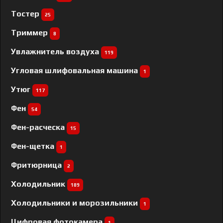
Тостер
25
Триммер
8
Увлажнитель воздуха
119
Угловая шлифовальная машина
1
Утюг
117
Фен
54
Фен-расческа
15
Фен-щетка
1
Фритюрница
2
Холодильник
189
Холодильники и морозильники
1
Цифровая фотокамера
1