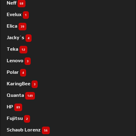
Neff
68
Evelux
1
Elica
39
Jacky`s
4
Teka
12
Lenovo
3
Polar
4
KaringBee
3
Quanta
149
HP
89
Fujitsu
2
Schaub Lorenz
56