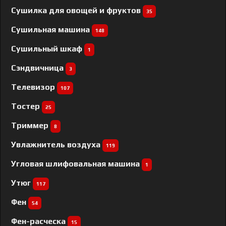
Сушилка для овощей и фруктов
35
Сушильная машина
148
Сушильный шкаф
1
Сэндвичница
3
Телевизор
107
Тостер
25
Триммер
8
Увлажнитель воздуха
119
Угловая шлифовальная машина
1
Утюг
117
Фен
54
Фен-расческа
15