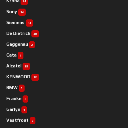
Krona
24
Sony
34
Siemens
94
De Dietrich
40
Gaggenau
2
Cata
1
Alcatel
25
KENWOOD
12
BMW
1
Franke
3
Garlyn
1
Vestfrost
2