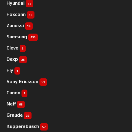
Hyundai
14
Foxconn
18
Zanussi
10
Samsung
435
Clevo
2
Dexp
25
Fly
1
Sony Ericsson
59
Canon
1
Neff
68
Graude
22
Kuppersbusch
57