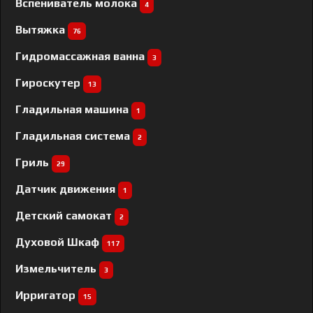
Вспениватель молока
4
Вытяжка
76
Гидромассажная ванна
3
Гироскутер
13
Гладильная машина
1
Гладильная система
2
Гриль
29
Датчик движения
1
Детский самокат
2
Духовой Шкаф
117
Измельчитель
3
Ирригатор
15