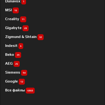
Dunavox
1
MSI
16
Creality
11
Gigabyte
28
Zigmund & Shtain
32
Indesit
6
Beko
39
AEG
26
Siemens
94
Google
12
Все файлы
6860