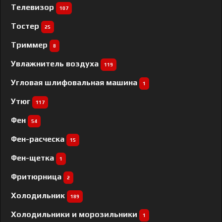
Телевизор
107
Тостер
25
Триммер
8
Увлажнитель воздуха
119
Угловая шлифовальная машина
1
Утюг
117
Фен
54
Фен-расческа
15
Фен-щетка
1
Фритюрница
2
Холодильник
189
Холодильники и морозильники
1