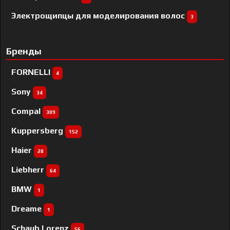
Электрощипцы для моделирования волос
3
Бренды
FORNELLI
4
Sony
34
Compal
309
Kuppersberg
152
Haier
28
Liebherr
64
BMW
1
Dreame
1
Schaub Lorenz
56