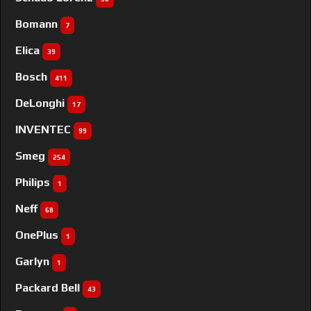
Bomann
7
Elica
39
Bosch
411
DeLonghi
17
INVENTEC
99
Smeg
254
Philips
1
Neff
68
OnePlus
1
Garlyn
1
Packard Bell
43