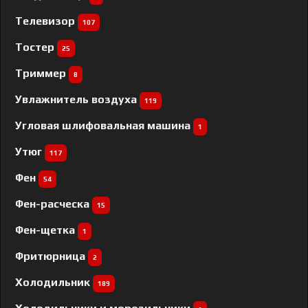
Телевизор
107
Тостер
25
Триммер
8
Увлажнитель воздуха
119
Угловая шлифовальная машина
1
Утюг
117
Фен
54
Фен-расческа
15
Фен-щетка
1
Фритюрница
2
Холодильник
189