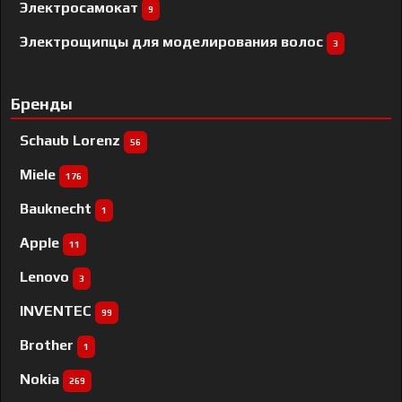
Электросамокат
9
Электрощипцы для моделирования волос
3
Бренды
Schaub Lorenz
56
Miele
176
Bauknecht
1
Apple
11
Lenovo
3
INVENTEC
99
Brother
1
Nokia
269