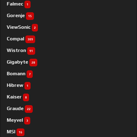
Falmec
1
Gorenje
15
ViewSonic
2
Compal
309
Wistron
91
Gigabyte
28
Bomann
7
Hibrew
1
Kaiser
8
Graude
22
Meyvel
3
MSI
16