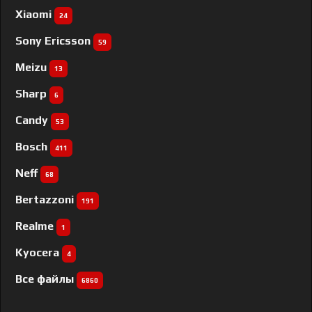
Xiaomi
24
Sony Ericsson
59
Meizu
13
Sharp
6
Candy
53
Bosch
411
Neff
68
Bertazzoni
191
Realme
1
Kyocera
4
Все файлы
6860