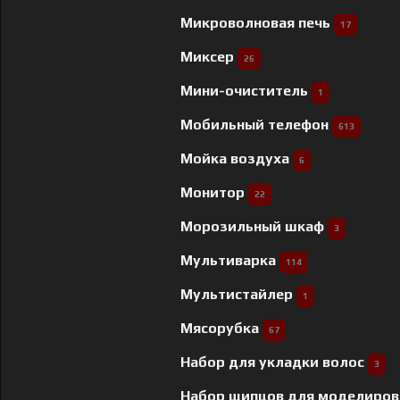
Микроволновая печь
17
Миксер
26
Мини-очиститель
1
Мобильный телефон
613
Мойка воздуха
6
Монитор
22
Морозильный шкаф
3
Мультиварка
114
Мультистайлер
1
Мясорубка
67
Набор для укладки волос
3
Набор щипцов для моделиров