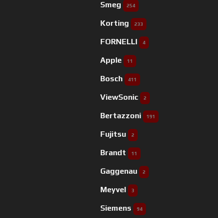
Smeg
254
Korting
233
FORNELLI
4
Apple
11
Bosch
411
ViewSonic
2
Bertazzoni
191
Fujitsu
2
Brandt
11
Gaggenau
2
Meyvel
3
Siemens
94