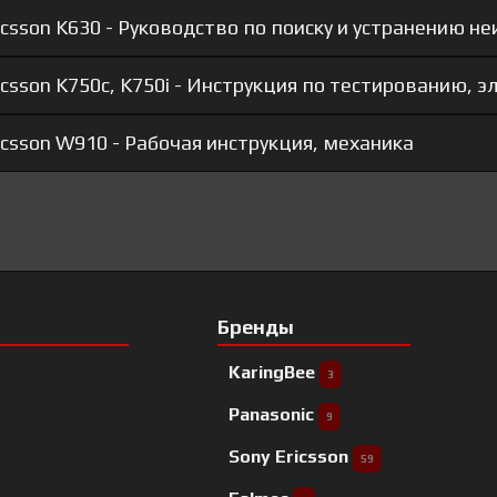
csson K630 - Руководство по поиску и устранению н
csson K750c, K750i - Инструкция по тестированию, э
csson W910 - Рабочая инструкция, механика
Бренды
KaringBee
3
Panasonic
9
Sony Ericsson
59