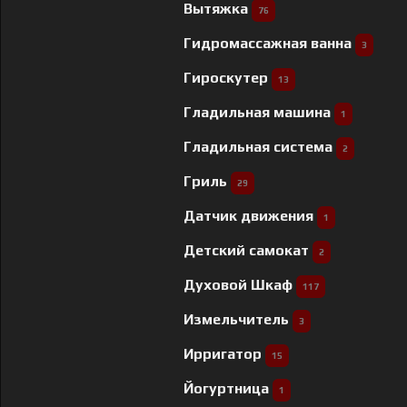
Вытяжка
76
Гидромассажная ванна
3
Гироскутер
13
Гладильная машина
1
Гладильная система
2
Гриль
29
Датчик движения
1
Детский самокат
2
Духовой Шкаф
117
Измельчитель
3
Ирригатор
15
Йогуртница
1