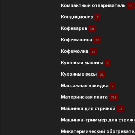
Компактный отпариватель
19
Кондиционер
5
Кофеварка
50
Кофемашина
32
Кофемолка
20
Кухонная машина
7
Кухонные весы
23
Массажная накидка
2
Материнская плата
731
Машинка для стрижки
34
Машинка-триммер для стриж
Микатермический обогреват