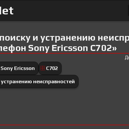
Net
 поиску и устранению неисп
ефон Sony Ericsson C702»
Д
Sony Ericsson
C702
и устранению неисправностей