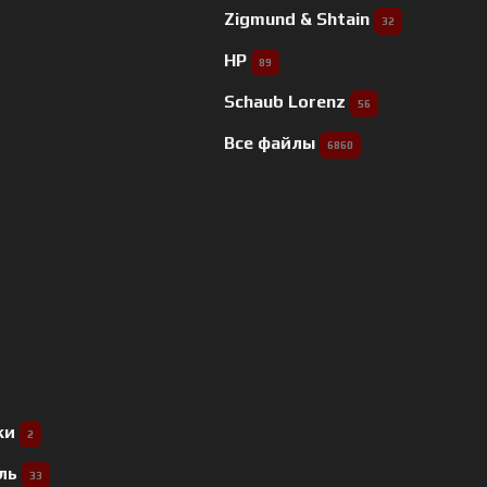
Zigmund & Shtain
32
HP
89
Schaub Lorenz
56
Все файлы
6860
ки
2
ель
33