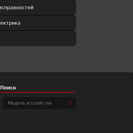
еисправностей
лектрика
Поиск