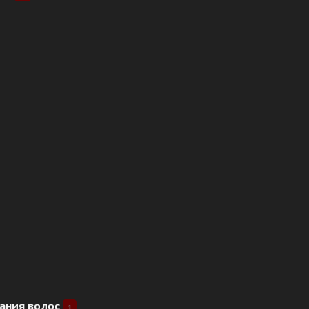
ания волос
1