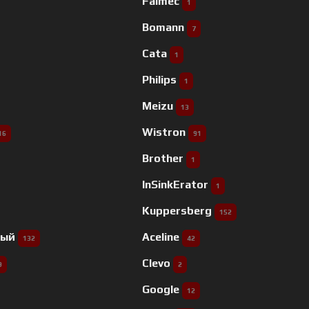
Falmec
1
Bomann
7
Cata
1
Philips
1
Meizu
13
Wistron
16
91
Brother
1
InSinkErator
1
Kuppersberg
152
ный
Aceline
132
42
Clevo
9
2
Google
12