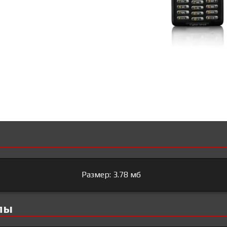
Размер: 3.78 мб
лы