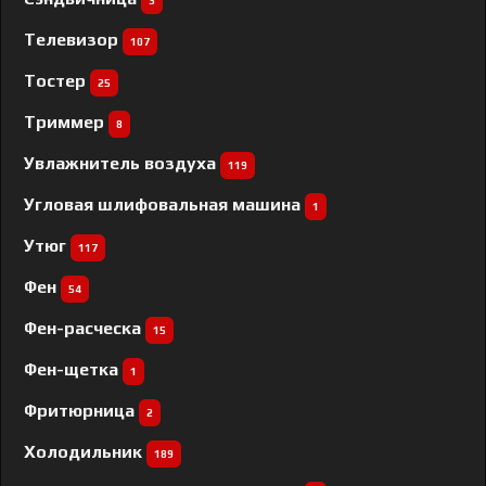
3
Телевизор
107
Тостер
25
Триммер
8
Увлажнитель воздуха
119
Угловая шлифовальная машина
1
Утюг
117
Фен
54
Фен-расческа
15
Фен-щетка
1
Фритюрница
2
Холодильник
189