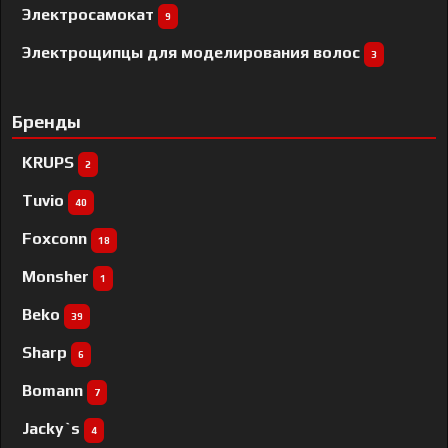
Электросамокат
9
Электрощипцы для моделирования волос
3
Бренды
KRUPS
2
Tuvio
40
Foxconn
18
Monsher
1
Beko
39
Sharp
6
Bomann
7
Jacky`s
4