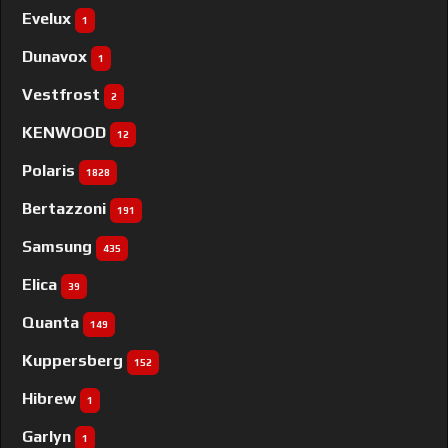
Evelux
1
Dunavox
1
Vestfrost
2
KENWOOD
12
Polaris
1828
Bertazzoni
191
Samsung
435
Elica
39
Quanta
149
Kuppersberg
152
Hibrew
1
Garlyn
1