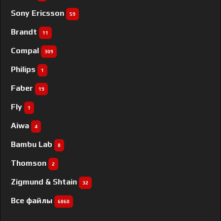
Sony Ericsson
59
Brandt
11
Compal
309
Philips
1
Faber
19
Fly
1
Aiwa
4
Bambu Lab
8
Thomson
2
Zigmund & Shtain
32
Все файлы
6860