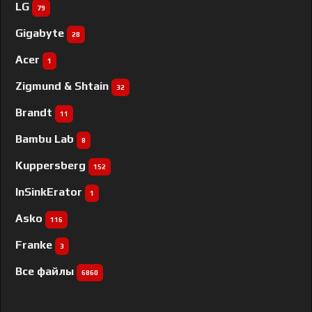
LG
79
Gigabyte
28
Acer
1
Zigmund & Shtain
32
Brandt
11
Bambu Lab
8
Kuppersberg
152
InSinkErator
1
Asko
116
Franke
3
Все файлы
6860