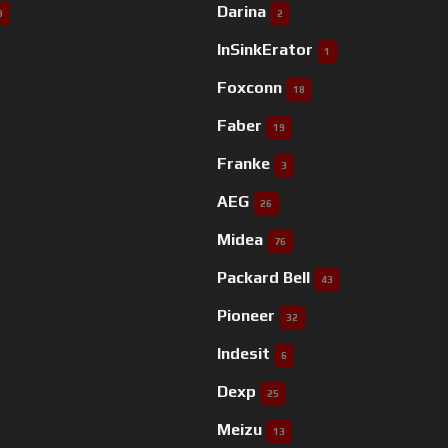
Darina
9
2
InSinkErator
1
Foxconn
18
Faber
19
Franke
3
AEG
26
Midea
76
Packard Bell
43
Pioneer
32
Indesit
6
Dexp
25
Meizu
13