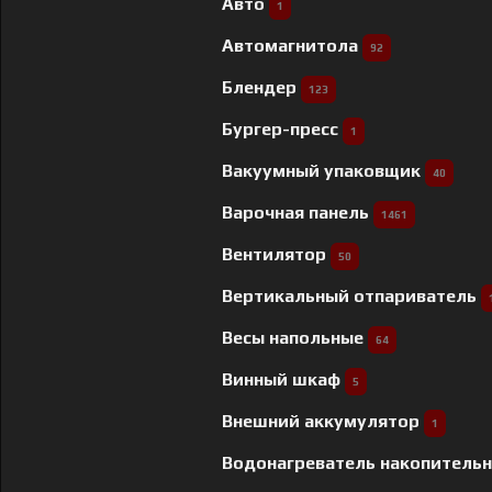
Авто
1
Автомагнитола
92
Блендер
123
Бургер-пресс
1
Вакуумный упаковщик
40
Варочная панель
1461
Вентилятор
50
Вертикальный отпариватель
Весы напольные
64
Винный шкаф
5
Внешний аккумулятор
1
Водонагреватель накопитель