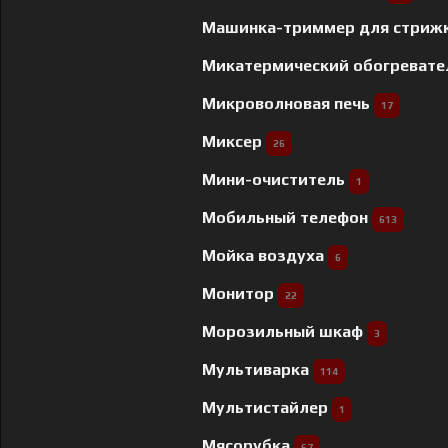
Машинка-триммер для стриж
Микатермический обогреват
Микроволновая печь
17
Миксер
26
Мини-очиститель
1
Мобильный телефон
613
Мойка воздуха
6
Монитор
22
Морозильный шкаф
3
Мультиварка
114
Мультистайлер
1
Мясорубка
67