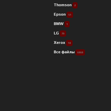
Thomson
2
Epson
51
BMW
1
LG
79
Xerox
18
Все файлы
6860