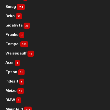
Smeg
254
Beko
39
Gigabyte
28
Franke
3
Compal
309
Weissgauff
13
Acer
1
Epson
51
Indesit
6
Meizu
13
BMW
1
Maunfeld
122