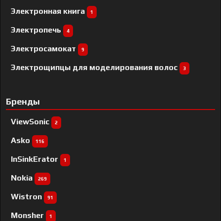
Электронная книга
1
Электропечь
4
Электросамокат
9
Электрощипцы для моделирования волос
3
Бренды
ViewSonic
2
Asko
116
InSinkErator
1
Nokia
269
Wistron
91
Monsher
1