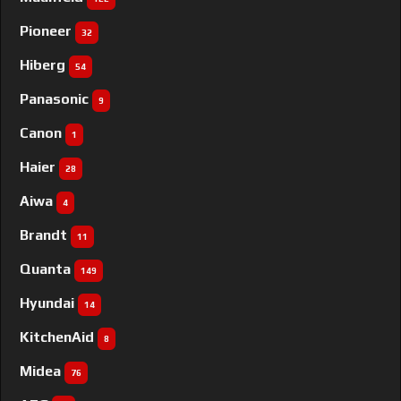
Pioneer
32
Hiberg
54
Panasonic
9
Canon
1
Haier
28
Aiwa
4
Brandt
11
Quanta
149
Hyundai
14
KitchenAid
8
Midea
76