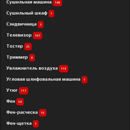
Сушильная машина
148
Сушильный шкаф
1
Сэндвичница
3
Телевизор
107
Тостер
25
Триммер
8
Увлажнитель воздуха
119
Угловая шлифовальная машина
1
Утюг
117
Фен
54
Фен-расческа
15
Фен-щетка
1