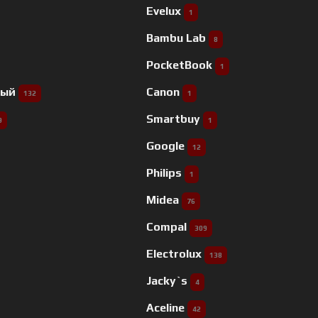
Evelux
1
Bambu Lab
8
PocketBook
1
ный
Canon
132
1
Smartbuy
9
1
Google
12
Philips
1
Midea
76
Compal
309
Electrolux
138
Jacky`s
4
Aceline
42