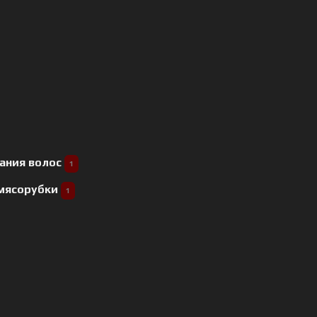
ания волос
1
 мясорубки
1