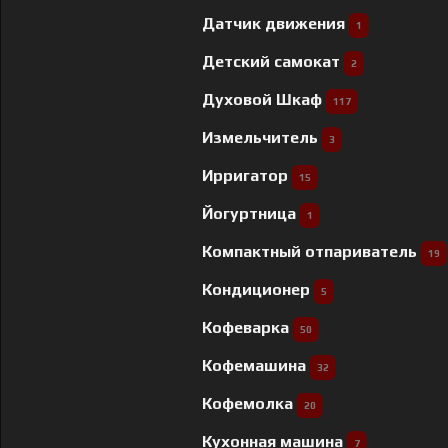
Датчик движения
1
Детский самокат
2
Духовой Шкаф
117
Измельчитель
3
Ирригатор
15
Йогуртница
1
Компактный отпариватель
19
Кондиционер
5
Кофеварка
50
Кофемашина
32
Кофемолка
20
Кухонная машина
7