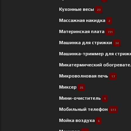
Кухонные весы
23
Массажная накидка
2
Материнская плата
731
Машинка для стрижки
34
Машинка-триммер для стриж
Микатермический обогреват
Микроволновая печь
17
Миксер
26
Мини-очиститель
1
Мобильный телефон
613
Мойка воздуха
6