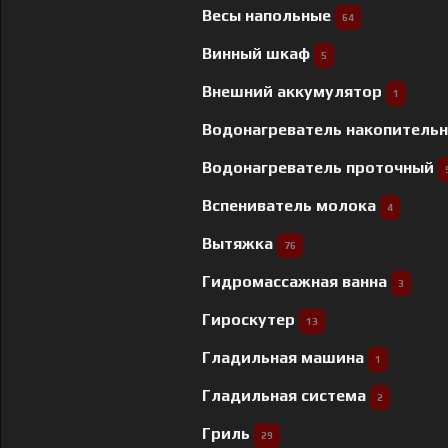
Весы напольные
64
Винный шкаф
5
Внешний аккумулятор
1
Водонагреватель накопитель
Водонагреватель проточный
Вспениватель молока
4
Вытяжка
76
Гидромассажная ванна
3
Гироскутер
13
Гладильная машина
1
Гладильная система
2
Гриль
29