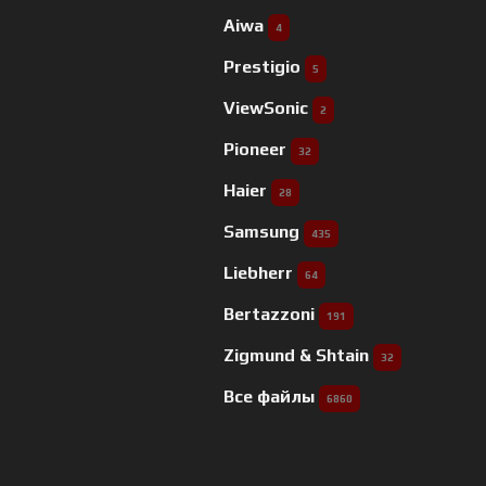
Aiwa
4
Prestigio
5
ViewSonic
2
Pioneer
32
Haier
28
Samsung
435
Liebherr
64
Bertazzoni
191
Zigmund & Shtain
32
Все файлы
6860