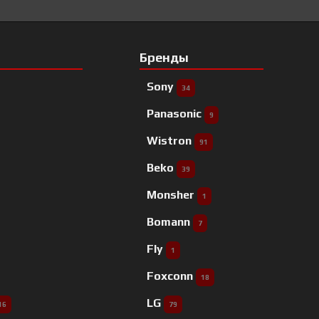
Бренды
Sony
34
Panasonic
9
Wistron
91
Beko
39
Monsher
1
Bomann
7
Fly
1
Foxconn
18
LG
16
79