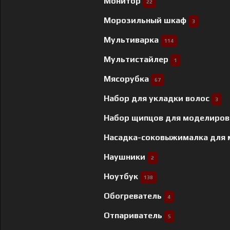
Монитор
22
Морозильный шкаф
3
Мультиварка
114
Мультистайлер
1
Мясорубка
67
Набор для укладки волос
3
Набор щипцов для моделиров
Насадка-соковыжималка для
Наушники
2
Ноутбук
138
Обогреватель
4
Отпариватель
5