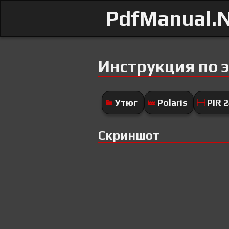
PdfManual.
Инструкция по э
Утюг
Polaris
PIR 
Скриншот