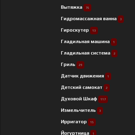
Вытяжка
76
Гидромассажная ванна
3
Гироскутер
13
Гладильная машина
1
Гладильная система
2
Гриль
29
Датчик движения
1
Детский самокат
2
Духовой Шкаф
117
Измельчитель
3
Ирригатор
15
Йогуртница
1