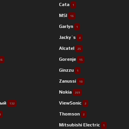
Cata
1
MSI
16
Garlyn
1
Jacky`s
4
Alcatel
25
Gorenje
16
15
Ginzzu
1
Zanussi
10
Nokia
269
ный
ViewSonic
132
2
Thomson
9
2
Mitsubishi Electric
1