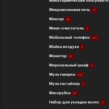
Микатермический обогреват
Микроволновая печь
17
Миксер
26
Мини-очиститель
1
Мобильный телефон
613
Мойка воздуха
6
Монитор
22
Морозильный шкаф
3
Мультиварка
114
Мультистайлер
1
Мясорубка
67
Набор для укладки волос
3