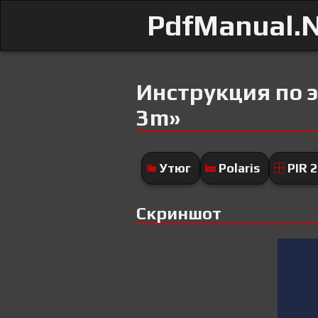
PdfManual.
Инструкция по э
3m»
Утюг
Polaris
PIR 
Скриншот