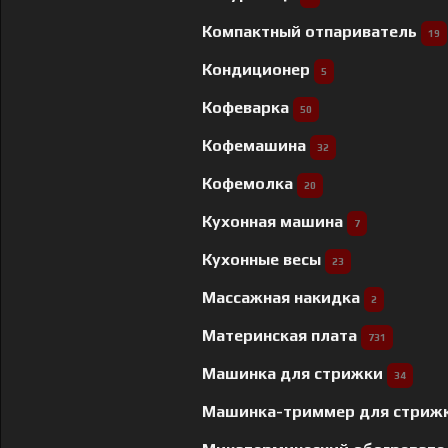
Компактный отпариватель
19
Кондиционер
5
Кофеварка
50
Кофемашина
32
Кофемолка
20
Кухонная машина
7
Кухонные весы
23
Массажная накидка
2
Материнская плата
731
Машинка для стрижки
34
Машинка-триммер для стриж