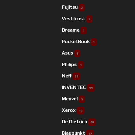
Fujitsu
2
Vestfrost
2
Dreame
1
PocketBook
1
Asus
6
Philips
1
Neff
68
INVENTEC
99
Meyvel
3
Xerox
18
De Dietrich
40
Blaupunkt
17