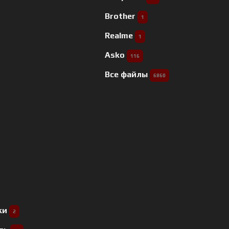
Brother
1
Realme
1
Asko
116
Все файлы
6860
ки
2