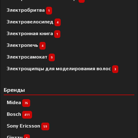
Электробритва
1
Электровелосипед
4
Электронная книга
1
Электропечь
4
Электросамокат
9
Электрощипцы для моделирования волос
3
Бренды
Midea
76
Bosch
411
Sony Ericsson
59
Ginzzu