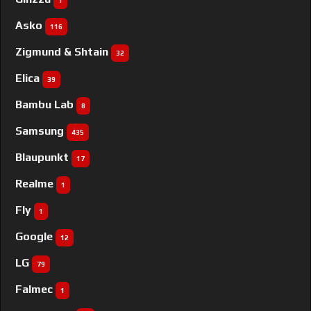
1
Asko
116
Zigmund & Shtain
32
Elica
39
Bambu Lab
8
Samsung
435
Blaupunkt
17
Realme
1
Fly
1
Google
12
LG
79
Falmec
1