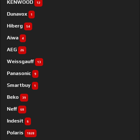
KENWOOD
12
Dunavox
1
Hiberg
54
Aiwa
4
AEG
26
Weissgauff
13
Panasonic
9
Smartbuy
1
Beko
39
Neff
68
Indesit
6
Polaris
1828