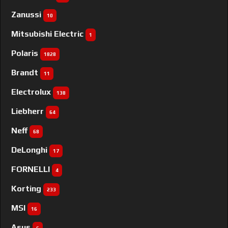
Zanussi
10
Mitsubishi Electric
1
Polaris
1828
Brandt
11
Electrolux
138
Liebherr
64
Neff
68
DeLonghi
17
FORNELLI
4
Korting
233
MSI
16
Asus