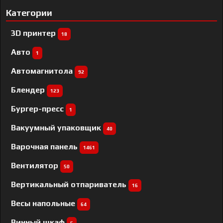
Категории
3D принтер
18
Авто
1
Автомагнитола
92
Блендер
123
Бургер-пресс
1
Вакуумный упаковщик
40
Варочная панель
1461
Вентилятор
50
Вертикальный отпариватель
16
Весы напольные
64
Винный шкаф