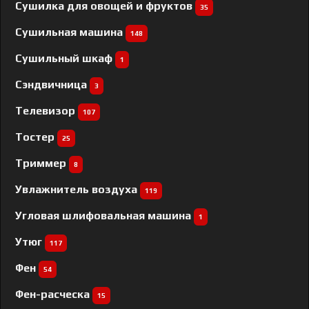
Сушилка для овощей и фруктов
35
Сушильная машина
148
Сушильный шкаф
1
Сэндвичница
3
Телевизор
107
Тостер
25
Триммер
8
Увлажнитель воздуха
119
Угловая шлифовальная машина
1
Утюг
117
Фен
54
Фен-расческа
15