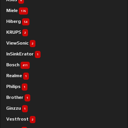
6
Miele
176
Hiberg
54
KRUPS
2
ViewSonic
2
InSinkErator
1
Bosch
411
Realme
1
Philips
1
Brother
1
Ginzzu
1
Vestfrost
2