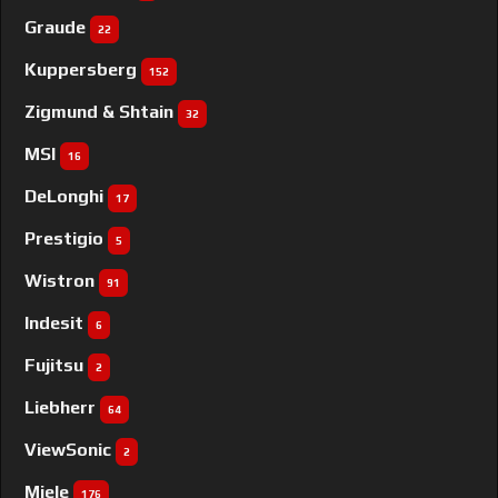
Graude
22
Kuppersberg
152
Zigmund & Shtain
32
MSI
16
DeLonghi
17
Prestigio
5
Wistron
91
Indesit
6
Fujitsu
2
Liebherr
64
ViewSonic
2
Miele
176