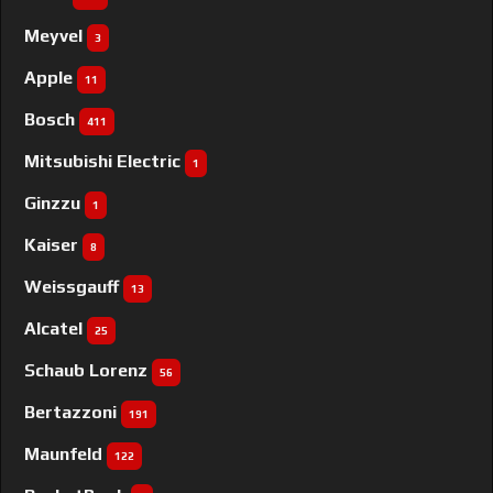
Meyvel
3
Apple
11
Bosch
411
Mitsubishi Electric
1
Ginzzu
1
Kaiser
8
Weissgauff
13
Alcatel
25
Schaub Lorenz
56
Bertazzoni
191
Maunfeld
122