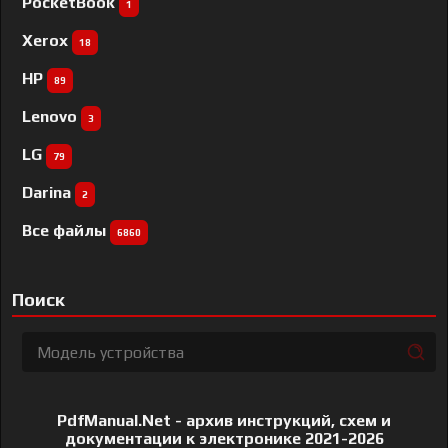
PocketBook
1
Xerox
18
HP
89
Lenovo
3
LG
79
Darina
2
Все файлы
6860
Поиск
PdfManual.Net - архив инструкций, схем и
документации к электронике 2021-2026