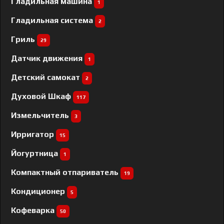
Гладильная машина
1
Гладильная система
2
Гриль
29
Датчик движения
1
Детский самокат
2
Духовой Шкаф
117
Измельчитель
3
Ирригатор
15
Йогуртница
1
Компактный отпариватель
19
Кондиционер
5
Кофеварка
50