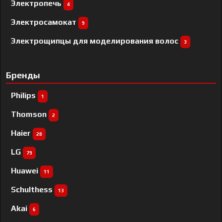
Электропечь
4
Электросамокат
9
Электрощипцы для моделирования волос
3
Бренды
Philips
1
Thomson
2
Haier
28
LG
79
Huawei
11
Schulthess
13
Akai
6