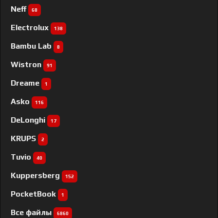
Neff
68
Electrolux
138
Bambu Lab
8
Wistron
91
Dreame
1
Asko
116
DeLonghi
17
KRUPS
2
Tuvio
40
Kuppersberg
152
PocketBook
1
Все файлы
6860