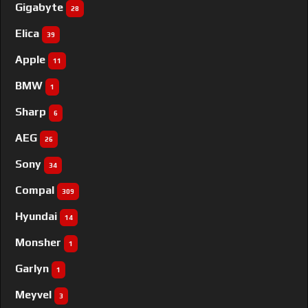
Gigabyte
28
Elica
39
Apple
11
BMW
1
Sharp
6
AEG
26
Sony
34
Compal
309
Hyundai
14
Monsher
1
Garlyn
1
Meyvel
3