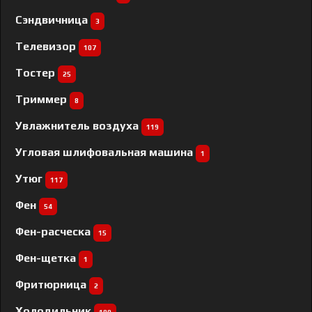
Сэндвичница
3
Телевизор
107
Тостер
25
Триммер
8
Увлажнитель воздуха
119
Угловая шлифовальная машина
1
Утюг
117
Фен
54
Фен-расческа
15
Фен-щетка
1
Фритюрница
2
Холодильник