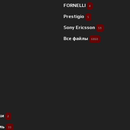
FORNELLI
4
Prestigio
5
Sony Ericsson
59
Все файлы
6860
ки
2
ель
33