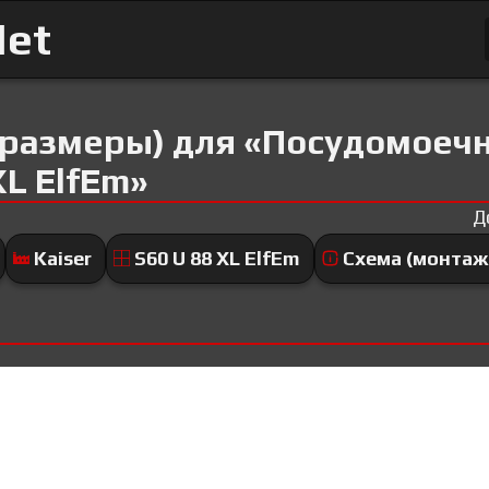
Net
 размеры) для «Посудомоеч
XL ElfEm»
Д
Kaiser
S60 U 88 XL ElfEm
Схема (монтаж