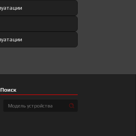
плуатации
плуатации
Поиск