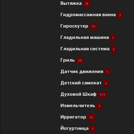
Вытяжка
76
Гидромассажная ванна
3
Гироскутер
13
Гладильная машина
1
Гладильная система
2
Гриль
29
Датчик движения
1
Детский самокат
2
Духовой Шкаф
117
Измельчитель
3
Ирригатор
15
Йогуртница
1