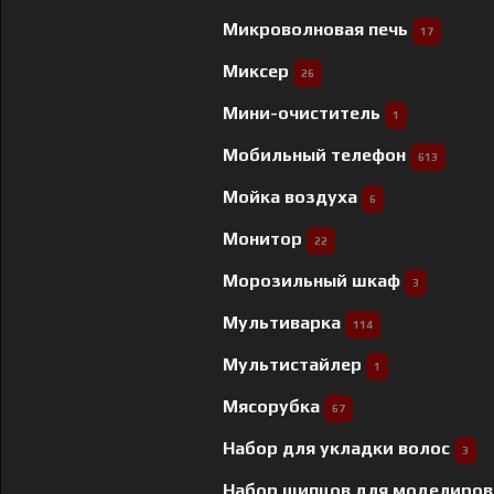
Микроволновая печь
17
Миксер
26
Мини-очиститель
1
Мобильный телефон
613
Мойка воздуха
6
Монитор
22
Морозильный шкаф
3
Мультиварка
114
Мультистайлер
1
Мясорубка
67
Набор для укладки волос
3
Набор щипцов для моделиров