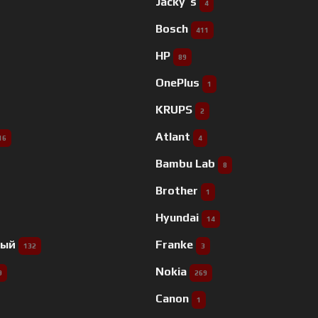
Jacky`s
4
Bosch
411
HP
89
OnePlus
1
KRUPS
2
Atlant
16
4
Bambu Lab
8
Brother
1
Hyundai
14
ный
Franke
132
3
Nokia
9
269
Canon
1