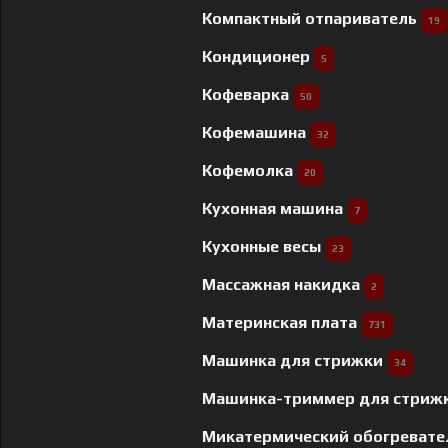
Компактный отпариватель
19
Кондиционер
5
Кофеварка
50
Кофемашина
32
Кофемолка
20
Кухонная машина
7
Кухонные весы
23
Массажная накидка
2
Материнская плата
731
Машинка для стрижки
34
Машинка-триммер для стриж
Микатермический обогреват