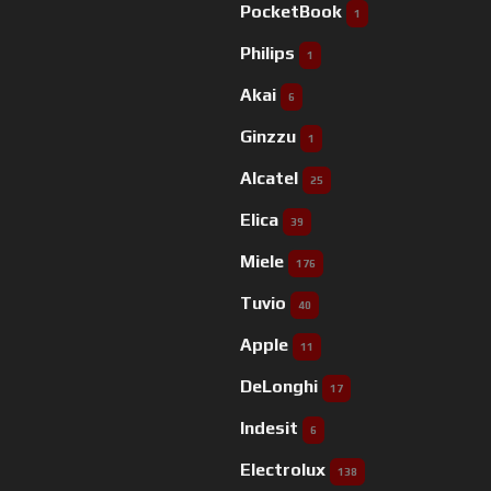
PocketBook
1
Philips
1
Akai
6
Ginzzu
1
Alcatel
25
Elica
39
Miele
176
Tuvio
40
Apple
11
DeLonghi
17
Indesit
6
Electrolux
138