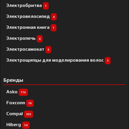
Электробритва
1
Электровелосипед
4
Электронная книга
1
Электропечь
4
Электросамокат
9
Электрощипцы для моделирования волос
3
Бренды
Asko
116
Foxconn
18
Compal
309
Hiberg
54