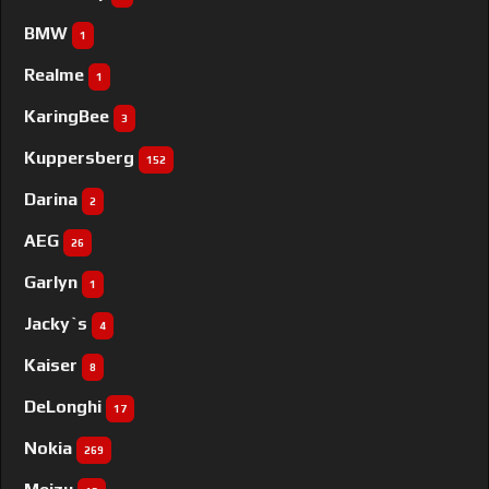
BMW
1
Realme
1
KaringBee
3
Kuppersberg
152
Darina
2
AEG
26
Garlyn
1
Jacky`s
4
Kaiser
8
DeLonghi
17
Nokia
269