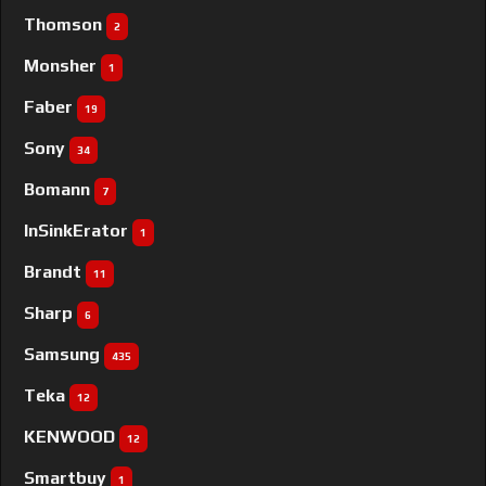
Thomson
2
Monsher
1
Faber
19
Sony
34
Bomann
7
InSinkErator
1
Brandt
11
Sharp
6
Samsung
435
Teka
12
KENWOOD
12
Smartbuy
1