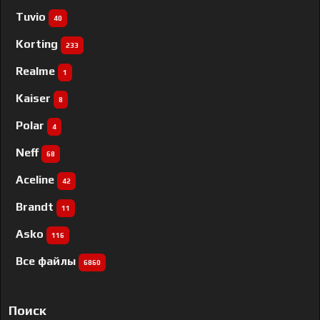
Tuvio
40
Korting
233
Realme
1
Kaiser
8
Polar
4
Neff
68
Aceline
42
Brandt
11
Asko
116
Все файлы
6860
Поиск