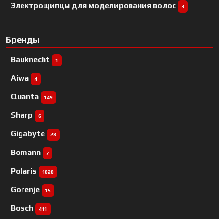
Электрощипцы для моделирования волос
3
Бренды
Bauknecht
1
Aiwa
4
Quanta
149
Sharp
6
Gigabyte
28
Bomann
7
Polaris
1828
Gorenje
15
Bosch
411