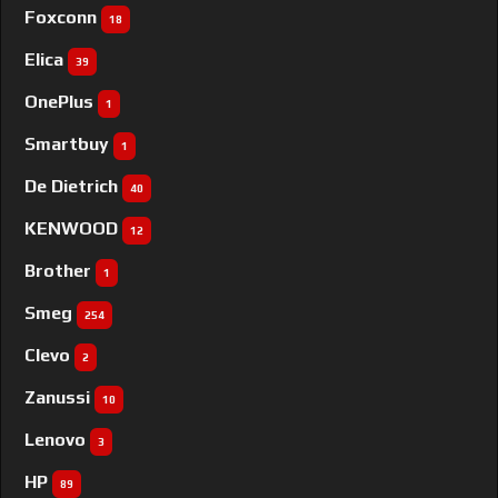
Foxconn
18
Elica
39
OnePlus
1
Smartbuy
1
De Dietrich
40
KENWOOD
12
Brother
1
Smeg
254
Clevo
2
Zanussi
10
Lenovo
3
HP
89