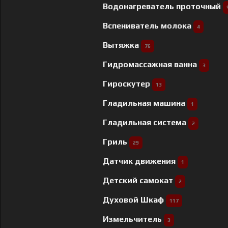
Водонагреватель проточный
Вспениватель молока
4
Вытяжка
76
Гидромассажная ванна
3
Гироскутер
13
Гладильная машина
1
Гладильная система
2
Гриль
29
Датчик движения
1
Детский самокат
2
Духовой Шкаф
117
Измельчитель
3