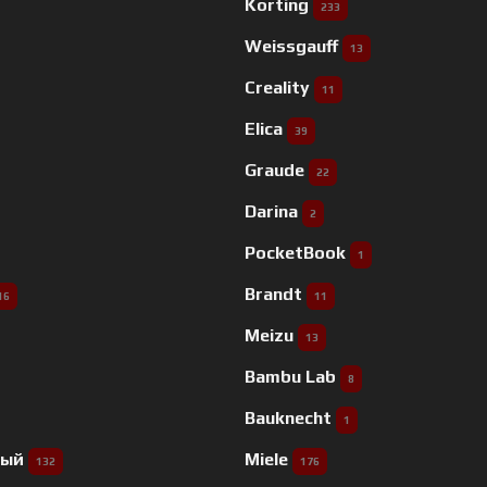
Korting
233
Weissgauff
13
Creality
11
Elica
39
Graude
22
Darina
2
PocketBook
1
Brandt
16
11
Meizu
13
Bambu Lab
8
Bauknecht
1
ный
Miele
132
176