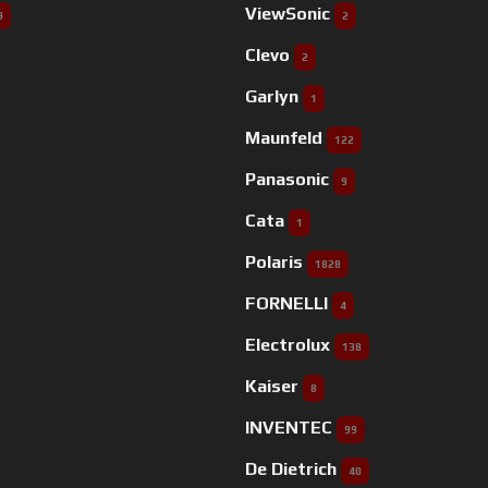
ViewSonic
9
2
Clevo
2
Garlyn
1
Maunfeld
122
Panasonic
9
Cata
1
Polaris
1828
FORNELLI
4
Electrolux
138
Kaiser
8
INVENTEC
99
De Dietrich
40