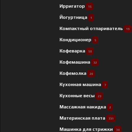
Ирригатор
15
Йогуртница
1
Компактный отпариватель
19
Кондиционер
5
Кофеварка
50
Кофемашина
32
Кофемолка
20
Кухонная машина
7
Кухонные весы
23
Массажная накидка
2
Материнская плата
731
Машинка для стрижки
34