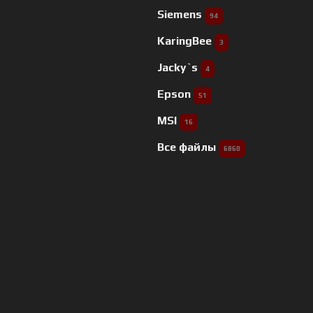
Siemens
94
KaringBee
3
Jacky`s
4
Epson
51
MSI
16
Все файлы
6860