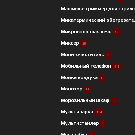
Машинка-триммер для стриж
Микатермический обогреват
Микроволновая печь
17
Миксер
26
Мини-очиститель
1
Мобильный телефон
613
Мойка воздуха
6
Монитор
22
Морозильный шкаф
3
Мультиварка
114
Мультистайлер
1
Мясорубка