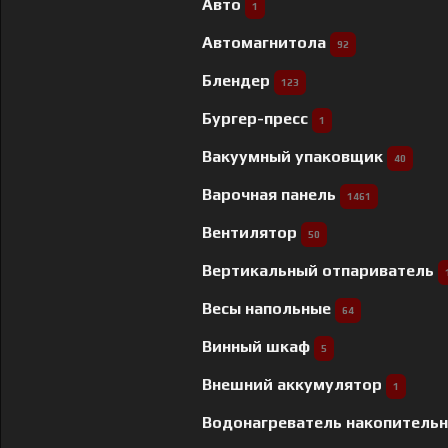
Авто
1
Автомагнитола
92
Блендер
123
Бургер-пресс
1
Вакуумный упаковщик
40
Варочная панель
1461
Вентилятор
50
Вертикальный отпариватель
Весы напольные
64
Винный шкаф
5
Внешний аккумулятор
1
Водонагреватель накопитель