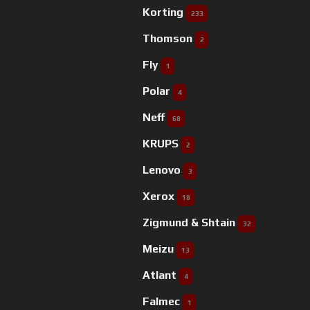
Korting
233
Thomson
2
Fly
1
Polar
4
Neff
68
KRUPS
2
Lenovo
3
Xerox
18
Zigmund & Shtain
32
Meizu
13
Atlant
4
Falmec
1