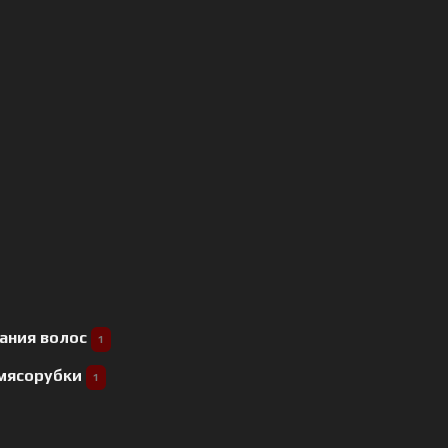
ания волос
1
 мясорубки
1