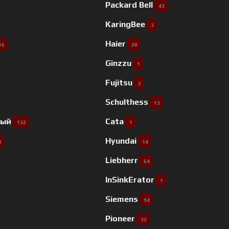
Packard Bell
43
KaringBee
3
Haier
16
28
Ginzzu
1
Fujitsu
2
Schulthess
13
ный
Cata
132
1
Hyundai
9
14
Liebherr
64
InSinkErator
1
Siemens
94
Pioneer
32