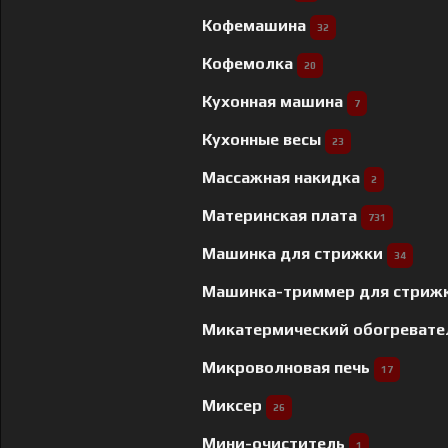
Кофемашина
32
Кофемолка
20
Кухонная машина
7
Кухонные весы
23
Массажная накидка
2
Материнская плата
731
Машинка для стрижки
34
Машинка-триммер для стриж
Микатермический обогреват
Микроволновая печь
17
Миксер
26
Мини-очиститель
1