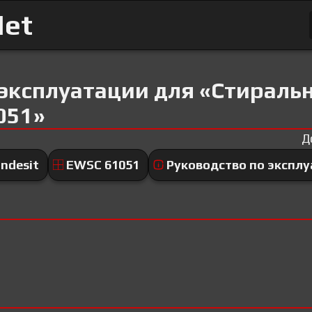
Net
 эксплуатации для «Стираль
051»
Д
Indesit
EWSC 61051
Руководство по экспл