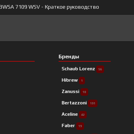
 BWSA 7109 WSV - Краткое руководство
Бренды
Schaub Lorenz
56
Hibrew
1
Zanussi
10
Bertazzoni
191
Aceline
42
Faber
19