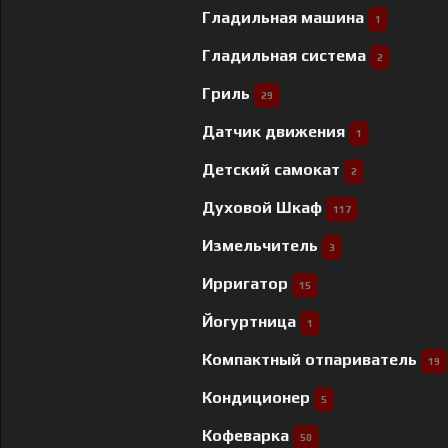
Гладильная машина
1
Гладильная система
2
Гриль
29
Датчик движения
1
Детский самокат
2
Духовой Шкаф
117
Измельчитель
3
Ирригатор
15
Йогуртница
1
Компактный отпариватель
19
Кондиционер
5
Кофеварка
50