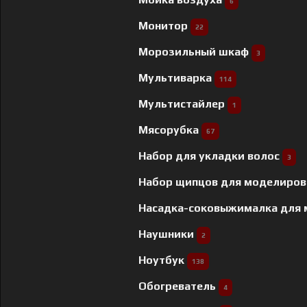
6
Монитор
22
Морозильный шкаф
3
Мультиварка
114
Мультистайлер
1
Мясорубка
67
Набор для укладки волос
3
Набор щипцов для моделиров
Насадка-соковыжималка для
Наушники
2
Ноутбук
138
Обогреватель
4