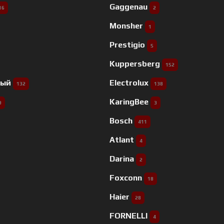
Gaggenau
16
2
Monsher
1
Prestigio
5
Kuppersberg
152
ный
Electrolux
132
138
KaringBee
9
3
Bosch
411
Atlant
4
Darina
2
Foxconn
18
Haier
28
FORNELLI
4