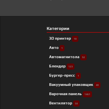
Категории
3D принтер
18
Авто
1
Автомагнитола
92
Блендер
123
Бургер-пресс
1
Вакуумный упаковщик
40
Варочная панель
1461
Вентилятор
50