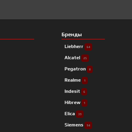
Бренды
Liebherr
64
Alcatel
25
Pegatron
8
Realme
1
Indesit
6
Hibrew
1
Elica
39
Siemens
94