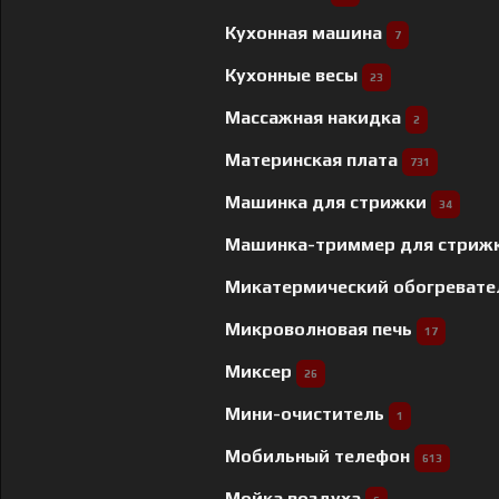
Кухонная машина
7
Кухонные весы
23
Массажная накидка
2
Материнская плата
731
Машинка для стрижки
34
Машинка-триммер для стриж
Микатермический обогреват
Микроволновая печь
17
Миксер
26
Мини-очиститель
1
Мобильный телефон
613
Мойка воздуха