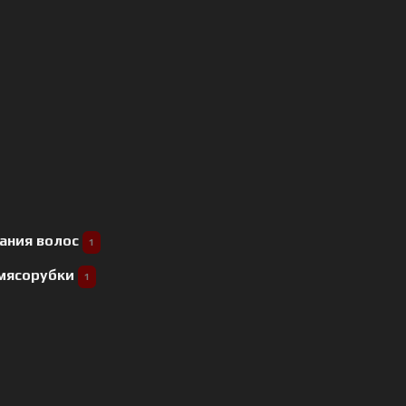
ания волос
1
 мясорубки
1