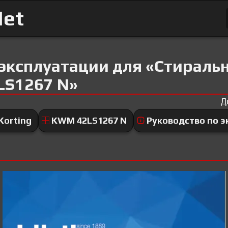
Net
 эксплуатации для «Стираль
LS1267 N»
Д
Korting
KWM 42LS1267 N
Руководство по э