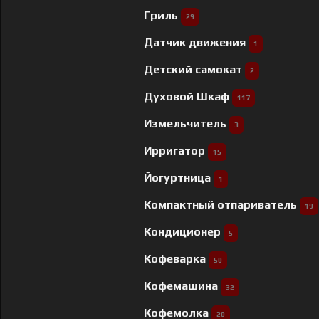
Гриль
29
Датчик движения
1
Детский самокат
2
Духовой Шкаф
117
Измельчитель
3
Ирригатор
15
Йогуртница
1
Компактный отпариватель
19
Кондиционер
5
Кофеварка
50
Кофемашина
32
Кофемолка
20