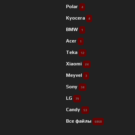
Polar
4
Kyocera
4
BMW
1
Acer
1
Teka
12
Xiaomi
24
Meyvel
3
Sony
34
LG
79
Candy
53
Все файлы
6860