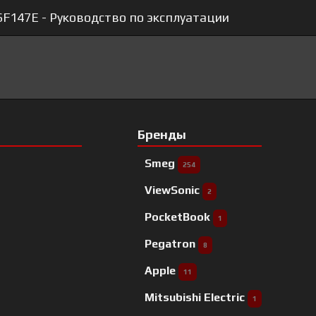
F147E - Руководство по эксплуатации
Бренды
Smeg
254
ViewSonic
2
PocketBook
1
Pegatron
8
Apple
11
Mitsubishi Electric
1