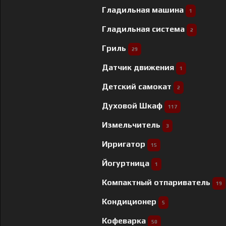
Гладильная машина
1
Гладильная система
2
Гриль
29
Датчик движения
1
Детский самокат
2
Духовой Шкаф
117
Измельчитель
3
Ирригатор
15
Йогуртница
1
Компактный отпариватель
19
Кондиционер
5
Кофеварка
50