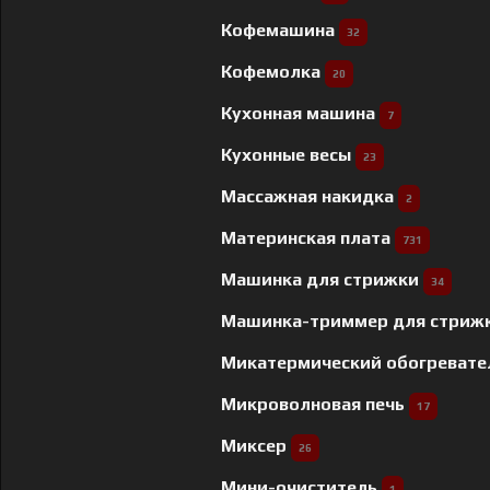
Кофемашина
32
Кофемолка
20
Кухонная машина
7
Кухонные весы
23
Массажная накидка
2
Материнская плата
731
Машинка для стрижки
34
Машинка-триммер для стриж
Микатермический обогреват
Микроволновая печь
17
Миксер
26
Мини-очиститель
1