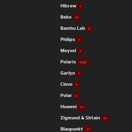
Hibrew
1
Beko
39
Bambu Lab
8
Philips
1
Meyvel
3
Polaris
1828
Garlyn
1
Clevo
2
Polar
4
Huawei
11
Zigmund & Shtain
32
Blaupunkt
17