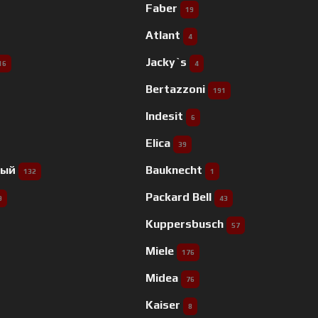
Faber
19
Atlant
4
Jacky`s
16
4
Bertazzoni
191
Indesit
6
Elica
39
ный
Bauknecht
132
1
Packard Bell
9
43
Kuppersbusch
57
Miele
176
Midea
76
Kaiser
8