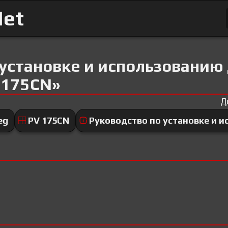
Net
 установке и использованию
 175CN»
Д
eg
PV 175CN
Руководство по установке и 