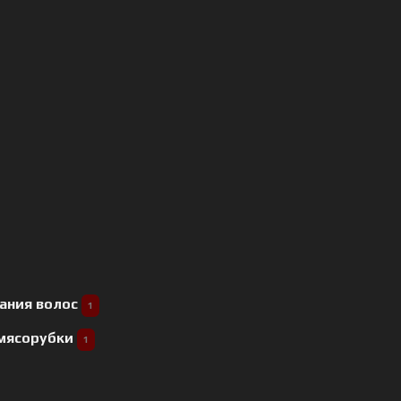
ания волос
1
 мясорубки
1