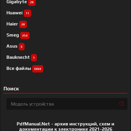
Gigabyte
28
Huawei
11
Haier
28
Smeg
254
Asus
6
Bauknecht
1
Все файлы
6860
Поиск
PdfManual.Net - архив инструкций, схем и
документации к электронике 2021-2026