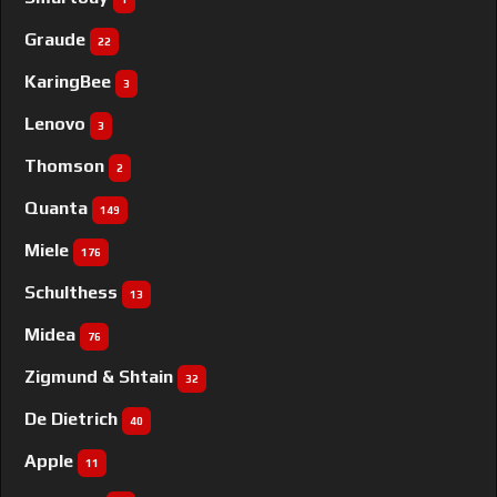
Graude
22
KaringBee
3
Lenovo
3
Thomson
2
Quanta
149
Miele
176
Schulthess
13
Midea
76
Zigmund & Shtain
32
De Dietrich
40
Apple
11