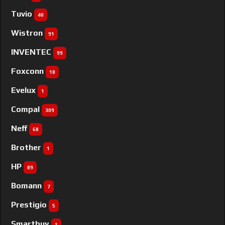
Tuvio
40
Wistron
91
INVENTEC
99
Foxconn
18
Evelux
1
Compal
309
Neff
68
Brother
1
HP
89
Bomann
7
Prestigio
5
Smartbuy
1