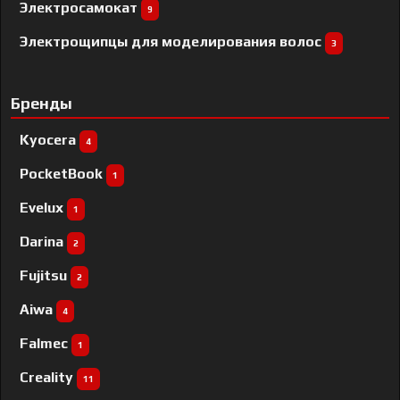
Электросамокат
9
Электрощипцы для моделирования волос
3
Бренды
Kyocera
4
PocketBook
1
Evelux
1
Darina
2
Fujitsu
2
Aiwa
4
Falmec
1
Creality
11