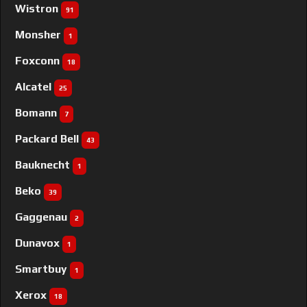
Wistron
91
Monsher
1
Foxconn
18
Alcatel
25
Bomann
7
Packard Bell
43
Bauknecht
1
Beko
39
Gaggenau
2
Dunavox
1
Smartbuy
1
Xerox
18