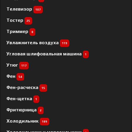
Телевизор
107
Тостер
25
Триммер
8
Увлажнитель воздуха
119
Угловая шлифовальная машина
1
Утюг
117
Фен
54
Фен-расческа
15
Фен-щетка
1
Фритюрница
2
Холодильник
189