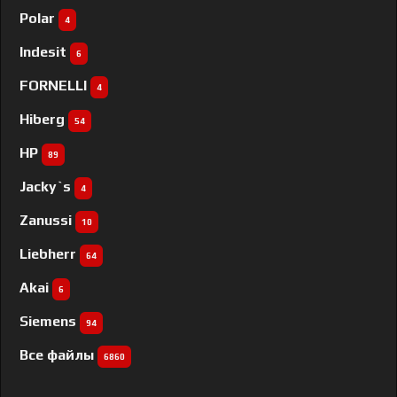
Polar
4
Indesit
6
FORNELLI
4
Hiberg
54
HP
89
Jacky`s
4
Zanussi
10
Liebherr
64
Akai
6
Siemens
94
Все файлы
6860