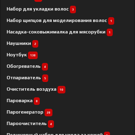
Набор для укладки волос
3
Набор щипцов для моделирования волос
1
Насадка-соковыжималка для мясорубки
1
Наушники
2
Ноутбук
138
Обогреватель
4
Отпариватель
5
Очиститель воздуха
10
Пароварка
8
Парогенератор
28
Пароочиститель
4
Педикюрный набор для ухода за кожей