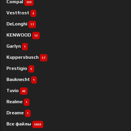
Compal
309
Vestfrost
2
DeLonghi
17
KENWOOD
12
Garlyn
1
Kuppersbusch
57
Prestigio
5
Bauknecht
1
Tuvio
40
Realme
1
Dreame
1
Все файлы
6860