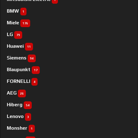
BMW
1
Miele
176
LG
79
Huawei
11
Siemens
94
Blaupunkt
17
FORNELLI
4
AEG
26
Hiberg
54
Lenovo
3
Monsher
1