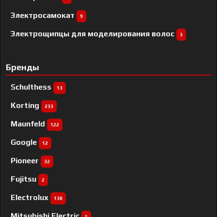
Электросамокат
9
Электрощипцы для моделирования волос
3
Бренды
Schulthess
13
Korting
233
Maunfeld
122
Google
12
Pioneer
32
Fujitsu
2
Electrolux
138
Mitsubishi Electric
1