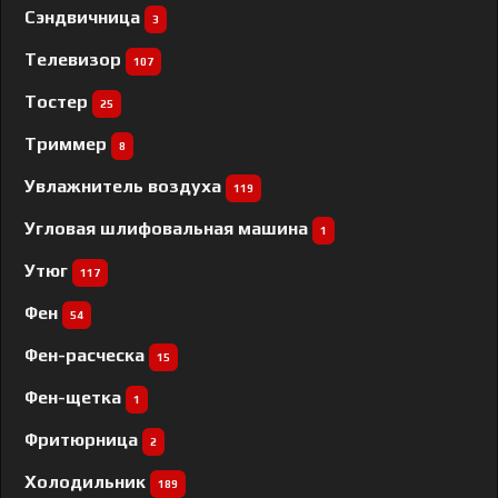
Сэндвичница
3
Телевизор
107
Тостер
25
Триммер
8
Увлажнитель воздуха
119
Угловая шлифовальная машина
1
Утюг
117
Фен
54
Фен-расческа
15
Фен-щетка
1
Фритюрница
2
Холодильник
189