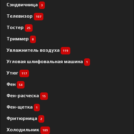
Сэндвичница
3
Телевизор
107
Тостер
25
Триммер
8
Увлажнитель воздуха
119
Угловая шлифовальная машина
1
Утюг
117
Фен
54
Фен-расческа
15
Фен-щетка
1
Фритюрница
2
Холодильник
189