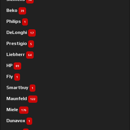
Beko
39
Philips
1
DeLonghi
17
Prestigio
5
Liebherr
64
HP
89
Fly
1
Smartbuy
1
Maunfeld
122
Miele
176
Dunavox
1