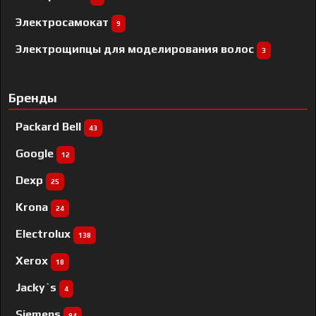
Электросамокат
9
Электрощипцы для моделирования волос
3
Бренды
Packard Bell
43
Google
12
Dexp
25
Krona
24
Electrolux
138
Xerox
18
Jacky`s
4
Siemens
94