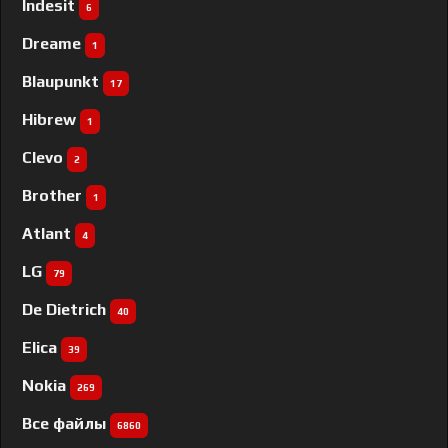
Indesit
6
Dreame
1
Blaupunkt
17
Hibrew
1
Clevo
2
Brother
1
Atlant
4
LG
79
De Dietrich
40
Elica
39
Nokia
269
Все файлы
6860