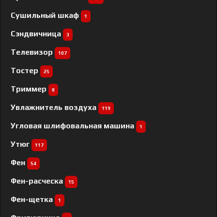
Сушильный шкаф
1
Сэндвичница
3
Телевизор
107
Тостер
25
Триммер
8
Увлажнитель воздуха
119
Угловая шлифовальная машина
1
Утюг
117
Фен
54
Фен-расческа
15
Фен-щетка
1