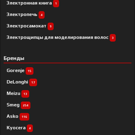
Электронная книга
1
Электропечь
4
Электросамокат
9
Электрощипцы для моделирования волос
3
Бренды
Gorenje
15
DeLonghi
17
Meizu
13
Smeg
254
Asko
116
Kyocera
4