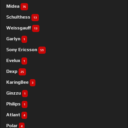
Midea
76
Schulthess
13
Weissgauff
13
Garlyn
1
Sony Ericsson
59
Evelux
1
Dexp
25
KaringBee
3
Ginzzu
1
Philips
1
Atlant
4
Polar
4