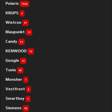
Polaris
1828
KRUPS
2
Wistron
91
Blaupunkt
17
Candy
53
KENWOOD
12
Google
12
Tuvio
40
Monsher
1
Vestfrost
2
Smartbuy
1
Siemens
94