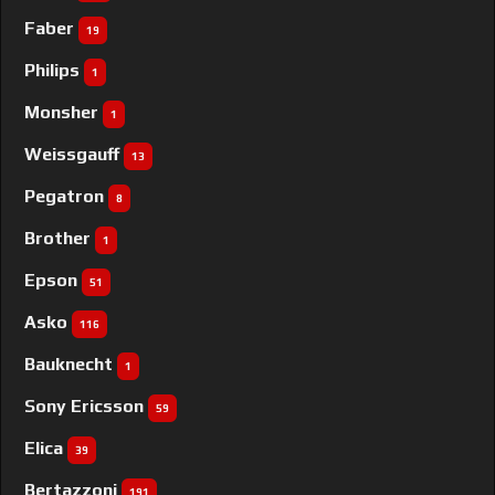
Faber
19
Philips
1
Monsher
1
Weissgauff
13
Pegatron
8
Brother
1
Epson
51
Asko
116
Bauknecht
1
Sony Ericsson
59
Elica
39
Bertazzoni
191