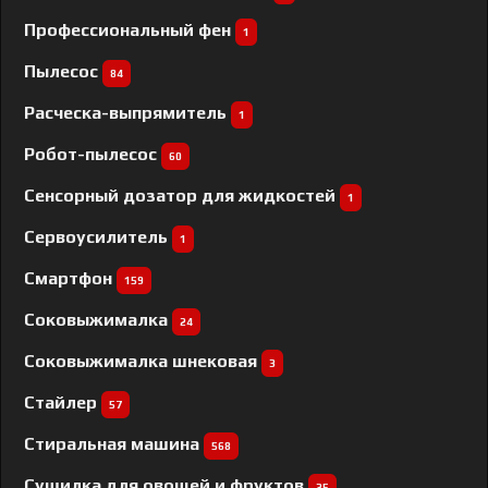
Профессиональный фен
1
Пылесос
84
Расческа-выпрямитель
1
Робот-пылесос
60
Сенсорный дозатор для жидкостей
1
Сервоусилитель
1
Смартфон
159
Соковыжималка
24
Соковыжималка шнековая
3
Стайлер
57
Стиральная машина
568
Сушилка для овощей и фруктов
35