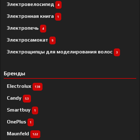
Электровелосипед
4
Электронная книга
1
Электропечь
4
Электросамокат
9
Электрощипцы для моделирования волос
3
Бренды
Electrolux
138
Candy
53
Smartbuy
1
OnePlus
1
Maunfeld
122