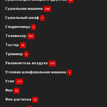
Сушильная машина
148
Сушильный шкаф
1
Сэндвичница
3
Телевизор
107
Тостер
25
Триммер
8
Увлажнитель воздуха
119
Угловая шлифовальная машина
1
Утюг
117
Фен
54
Фен-расческа
15