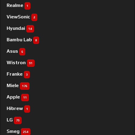
Realme
1
ViewSonic
2
Hyundai
14
Bambu Lab
8
Asus
6
Wistron
91
Franke
3
Miele
176
Apple
11
Hibrew
1
LG
79
Smeg
254