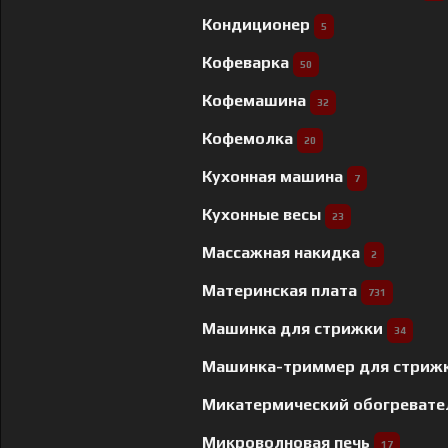
Кондиционер
5
Кофеварка
50
Кофемашина
32
Кофемолка
20
Кухонная машина
7
Кухонные весы
23
Массажная накидка
2
Материнская плата
731
Машинка для стрижки
34
Машинка-триммер для стриж
Микатермический обогреват
Микроволновая печь
17