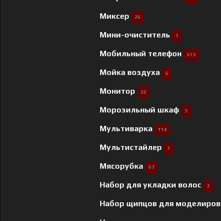
Миксер
26
Мини-очиститель
1
Мобильный телефон
613
Мойка воздуха
6
Монитор
22
Морозильный шкаф
3
Мультиварка
114
Мультистайлер
1
Мясорубка
67
Набор для укладки волос
3
Набор щипцов для моделиров