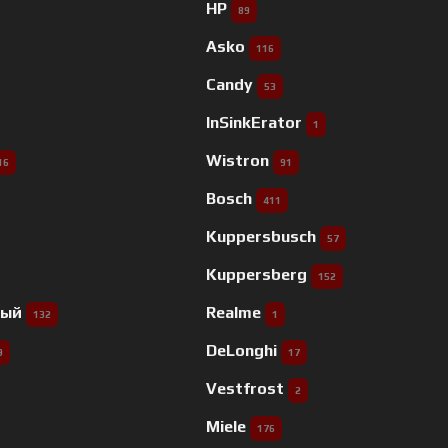
HP
89
Asko
116
Candy
53
InSinkErator
1
Wistron
16
91
Bosch
411
Kuppersbusch
57
Kuppersberg
152
ный
Realme
132
1
DeLonghi
9
17
Vestfrost
2
Miele
176