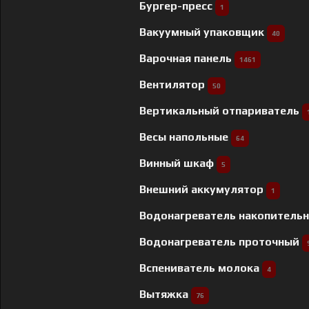
Бургер-пресс
1
Вакуумный упаковщик
40
Варочная панель
1461
Вентилятор
50
Вертикальный отпариватель
Весы напольные
64
Винный шкаф
5
Внешний аккумулятор
1
Водонагреватель накопитель
Водонагреватель проточный
Вспениватель молока
4
Вытяжка
76