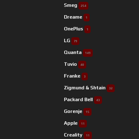
Smeg
254
Dreame
1
OnePlus
1
LG
79
Quanta
149
Tuvio
40
Franke
3
Zigmund & Shtain
32
Packard Bell
43
Gorenje
15
Apple
11
Creality
11