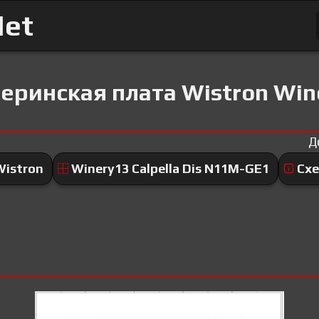
Net
ринская плата Wistron Wine
Д
Wistron
Winery13 Calpella Dis N11M-GE1
Сх