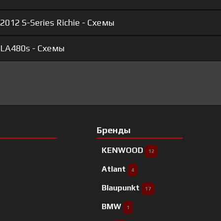
012 S-Series Richie - Схемы
 LA480s - Схемы
Бренды
KENWOOD
12
Atlant
4
Blaupunkt
17
BMW
1