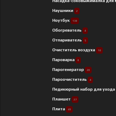
Насадка-соковыжималка для
Наушники
2
Ноутбук
138
Обогреватель
4
Отпариватель
5
Очиститель воздуха
10
Пароварка
8
Парогенератор
28
Пароочиститель
4
Педикюрный набор для ухода
Планшет
27
Плита
49