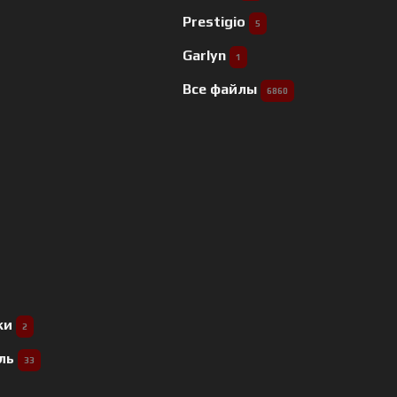
Prestigio
5
Garlyn
1
Все файлы
6860
ки
2
ель
33