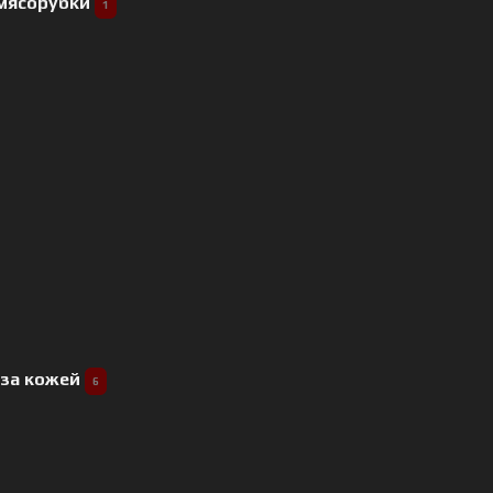
 мясорубки
1
 за кожей
6