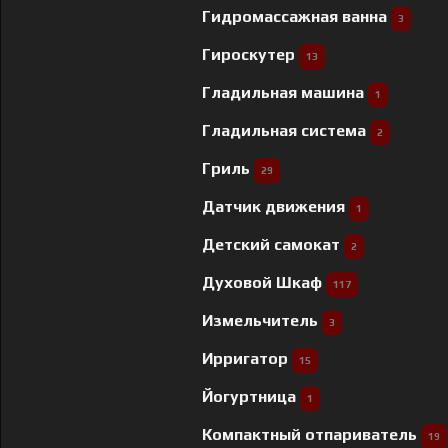
Гидромассажная ванна
3
Гироскутер
13
Гладильная машина
1
Гладильная система
2
Гриль
29
Датчик движения
1
Детский самокат
2
Духовой Шкаф
117
Измельчитель
3
Ирригатор
15
Йогуртница
1
Компактный отпариватель
19