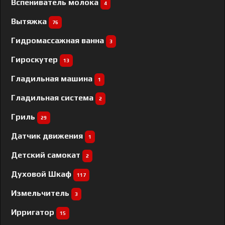
Вспениватель молока
4
Вытяжка
76
Гидромассажная ванна
3
Гироскутер
13
Гладильная машина
1
Гладильная система
2
Гриль
29
Датчик движения
1
Детский самокат
2
Духовой Шкаф
117
Измельчитель
3
Ирригатор
15