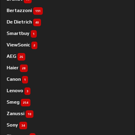
Bertazzoni
191
De Dietrich
40
Smartbuy
1
ViewSonic
2
AEG
26
Haier
28
Canon
1
Lenovo
3
Smeg
254
Zanussi
10
Sony
34