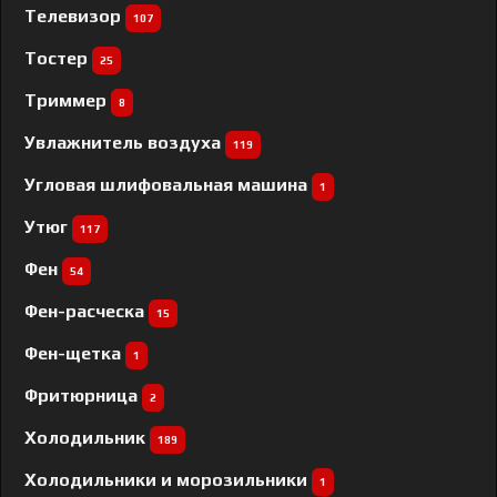
Телевизор
107
Тостер
25
Триммер
8
Увлажнитель воздуха
119
Угловая шлифовальная машина
1
Утюг
117
Фен
54
Фен-расческа
15
Фен-щетка
1
Фритюрница
2
Холодильник
189
Холодильники и морозильники
1