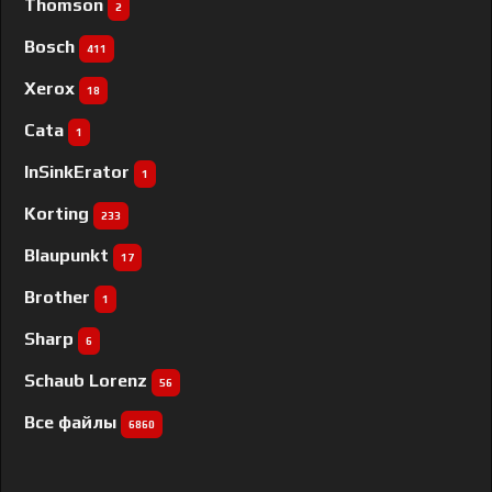
Thomson
2
Bosch
411
Xerox
18
Cata
1
InSinkErator
1
Korting
233
Blaupunkt
17
Brother
1
Sharp
6
Schaub Lorenz
56
Все файлы
6860