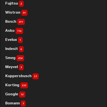
Fujitsu
2
Wistron
91
Bosch
411
Asko
116
Evelux
1
Indesit
6
Smeg
254
Meyvel
3
Kuppersbusch
57
Korting
233
Google
12
Bomann
7