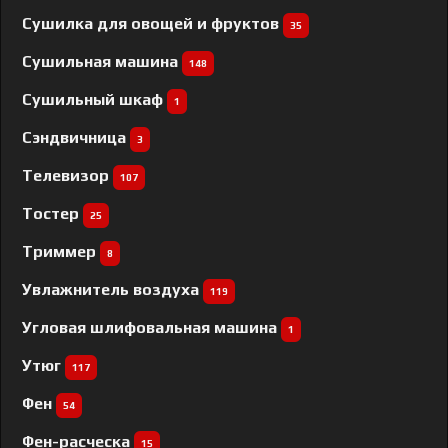
Сушилка для овощей и фруктов
35
Сушильная машина
148
Сушильный шкаф
1
Сэндвичница
3
Телевизор
107
Тостер
25
Триммер
8
Увлажнитель воздуха
119
Угловая шлифовальная машина
1
Утюг
117
Фен
54
Фен-расческа
15