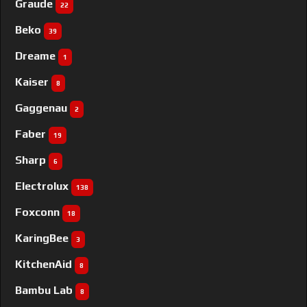
Graude
22
Beko
39
Dreame
1
Kaiser
8
Gaggenau
2
Faber
19
Sharp
6
Electrolux
138
Foxconn
18
KaringBee
3
KitchenAid
8
Bambu Lab
8