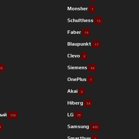
Monsher
1
Schulthess
13
Faber
19
Blaupunkt
17
Clevo
2
Siemens
16
94
OnePlus
1
Akai
6
Hiberg
54
ный
LG
132
79
Samsung
9
435
Smartbuy
1