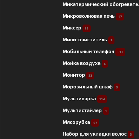
Микатермический обогреват
Микроволновая печь
17
Миксер
26
Мини-очиститель
1
Мобильный телефон
613
Мойка воздуха
6
Монитор
22
Морозильный шкаф
3
Мультиварка
114
Мультистайлер
1
Мясорубка
67
Набор для укладки волос
3