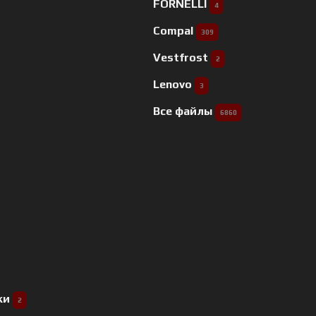
FORNELLI
4
Compal
309
Vestfrost
2
Lenovo
3
Все файлы
6860
ки
2