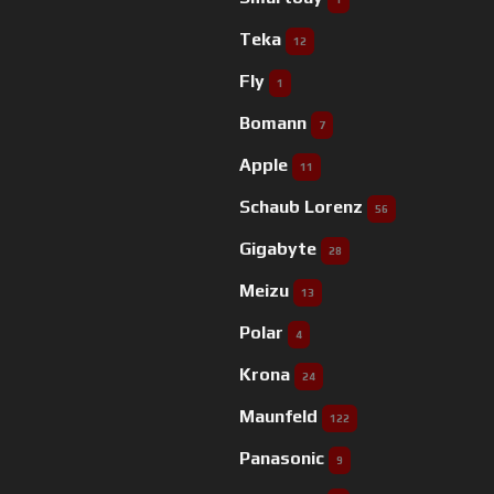
Teka
12
Fly
1
Bomann
7
Apple
11
Schaub Lorenz
56
Gigabyte
28
Meizu
13
Polar
4
Krona
24
Maunfeld
122
Panasonic
9