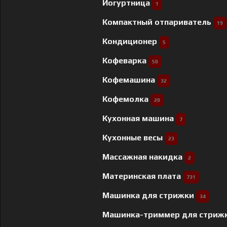
Йогуртница
1
Компактный отпариватель
19
Кондиционер
5
Кофеварка
50
Кофемашина
32
Кофемолка
20
Кухонная машина
7
Кухонные весы
23
Массажная накидка
2
Материнская плата
731
Машинка для стрижки
34
Машинка-триммер для стриж