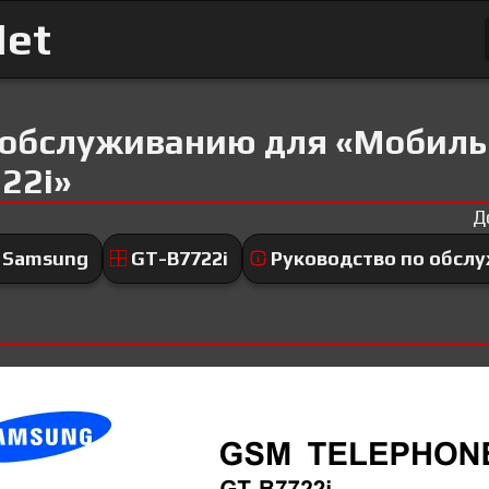
Net
 обслуживанию для «Мобил
22i»
Д
Samsung
GT-B7722i
Руководство по обсл