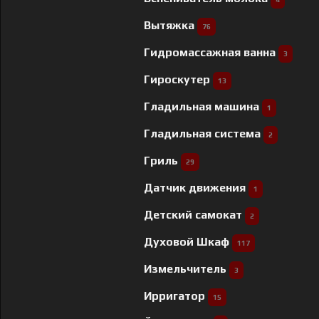
Вытяжка
76
Гидромассажная ванна
3
Гироскутер
13
Гладильная машина
1
Гладильная система
2
Гриль
29
Датчик движения
1
Детский самокат
2
Духовой Шкаф
117
Измельчитель
3
Ирригатор
15